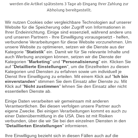
werden die Artikel spätestens 3 Tage ab Eingang Ihrer Zahlung zur
Abholung bereitgestellt.
Wir nutzen Cookies oder vergleichbare Technologien auf unserer
Website für die Speicherung oder Zugriff von Informationen in
Unser Geschäft in Meckenheim
Ihrer Endeinrichtung. Einige sind essenziell, während andere uns
und unseren Partnern - Ihre Einwilligung vorausgesetzt - helfen,
verbundene Verarbeitungen für diese Website vorzunehmen. Um
Auf dem Steinbüchel 6
unsere Website zu optimieren, setzen wir die Dienste aus der
53340 Meckenheim
Kategorie "
Statistik
" ein. Damit wir für Sie relevante Inhalte und
auch Werbung anzeigen können, setzen wir die Dienste der
Kategorien "
Marketing
" und "
Personalisierung
" ein. Klicken Sie
Montag bis Samstag 9:00 Uhr bis 18:00 Uhr
auf "
Detaillierte Einstellungen
", um die Einzelheiten zu diesen
Kategorien und Diensten zu erfahren sowie um individuell je
weitere Information
Dienst Ihre Einwilligung zu erteilen. Mit einem Klick auf "
Ich bin
einverstanden
" stimmen Sie dem Einsatz aller Dienste zu. Mit
Klick auf "
Nicht zustimmen
" lehnen Sie den Einsatz aller nicht
essentiellen Dienste ab.
Hier finden Sie uns im Netz
Einige Daten verarbeiten wir gemeinsam mit anderen
Verantwortlichen. Bei diesen verfolgen unsere Partner auch
eigene Zwecke. Bei einigen Verarbeitungen kommt es auch zu
einer Datenübermittlung in die USA. Dies ist mit Risiken
verbunden, über die wir Sie bei den einzelnen Diensten in den
Cookie-Einstellungen in Ihrem Browser
"
Detaillierten Einstellungen
" informieren.
AGB
Rücksendung von Waren
Datenschutz
Impressum
Ihre Einwilligung bezieht sich in diesen Fällen auch auf die