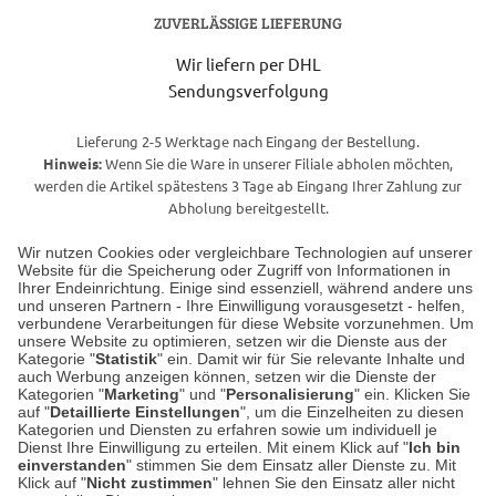
ZUVERLÄSSIGE LIEFERUNG
Wir liefern per DHL
Sendungsverfolgung
Lieferung 2-5 Werktage nach Eingang der Bestellung.
Hinweis:
Wenn Sie die Ware in unserer Filiale abholen möchten,
werden die Artikel spätestens 3 Tage ab Eingang Ihrer Zahlung zur
Abholung bereitgestellt.
Wir nutzen Cookies oder vergleichbare Technologien auf unserer
Website für die Speicherung oder Zugriff von Informationen in
Unser Geschäft in Meckenheim
Ihrer Endeinrichtung. Einige sind essenziell, während andere uns
und unseren Partnern - Ihre Einwilligung vorausgesetzt - helfen,
verbundene Verarbeitungen für diese Website vorzunehmen. Um
Auf dem Steinbüchel 6
unsere Website zu optimieren, setzen wir die Dienste aus der
53340 Meckenheim
Kategorie "
Statistik
" ein. Damit wir für Sie relevante Inhalte und
auch Werbung anzeigen können, setzen wir die Dienste der
Kategorien "
Marketing
" und "
Personalisierung
" ein. Klicken Sie
Montag bis Samstag 9:00 Uhr bis 18:00 Uhr
auf "
Detaillierte Einstellungen
", um die Einzelheiten zu diesen
Kategorien und Diensten zu erfahren sowie um individuell je
weitere Information
Dienst Ihre Einwilligung zu erteilen. Mit einem Klick auf "
Ich bin
einverstanden
" stimmen Sie dem Einsatz aller Dienste zu. Mit
Klick auf "
Nicht zustimmen
" lehnen Sie den Einsatz aller nicht