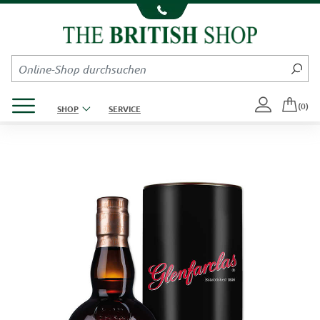
Kompletten Head der Seite überspringen
Produktmenü öffnen
(0)
SHOP
SERVICE