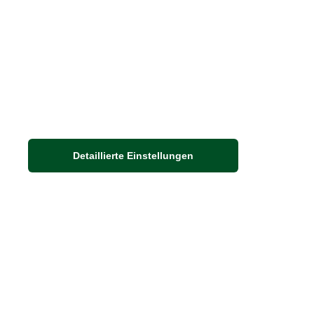
Detaillierte Einstellungen
Adresse
Auf dem Steinbüchel 6
53340 Meckenheim