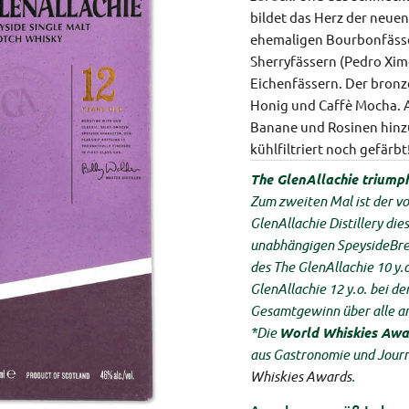
bildet das Herz der neuen
ehemaligen Bourbonfässe
Sherryfässern (Pedro Xi
Eichenfässern. Der bronz
Honig und Caffè Mocha. 
Banane und Rosinen hinzu.
kühlfiltriert noch gefärbt
The GlenAllachie triump
Zum zweiten Mal ist der v
GlenAllachie Distillery di
unabhängigen SpeysideBre
des The GlenAllachie 10 y.
GlenAllachie 12 y.o. bei 
Gesamtgewinn über alle a
*Die
World Whiskies Awa
aus Gastronomie und Journ
Whiskies Awards
.