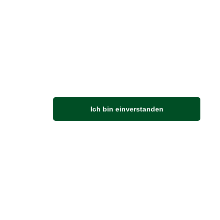
M
Ich bin einverstanden
Anfahrt
Von der Autobahn 565 die Abfahrt Merl nehmen.
Richtung Meckenheim abbiegen.
An der nächsten Kreuzung rechts abbiegen.