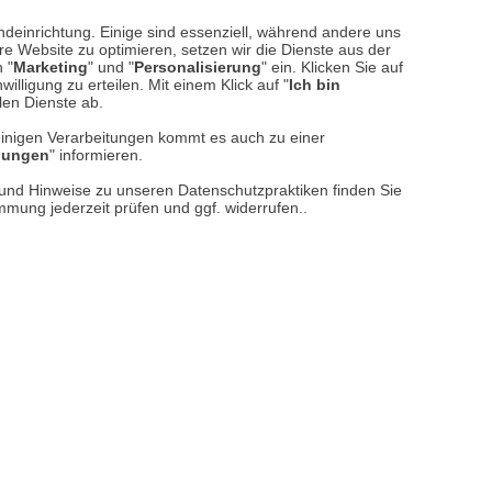
sere
Versand- und Zahlungsarten
ndeinrichtung. Einige sind essenziell, während andere uns
e Website zu optimieren, setzen wir die Dienste aus der
 "
Marketing
" und "
Personalisierung
" ein. Klicken Sie auf
illigung zu erteilen. Mit einem Klick auf "
Ich bin
llen Dienste ab.
einigen Verarbeitungen kommt es auch zu einer
llungen
" informieren.
n und Hinweise zu unseren Datenschutzpraktiken finden Sie
immung jederzeit prüfen und ggf. widerrufen..
reise inkl. ges. MwSt. / zzgl.
Versandkosten
er finden Sie uns im Netz
Vertrag widerrufen