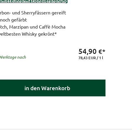
ittel­informations­verordnung
rbon- und Sherryfässern gereift
 noch gefärbt
tch, Marzipan und Caffè Mocha
eltbesten Whisky gekrönt*
54,90
€*
5 Werktage nach
78,43 EUR / 1 l
in den Warenkorb