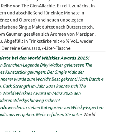
 Reihe von The GlenAllachie. Er reift zunächst in
rn und abschließend für einige Monate in
ménez und Oloroso) und neuen unbelegten
efarbene Single Malt duftet nach Butterscotch,
Am Gaumen gesellen sich Aromen von Marzipan,
 Abgefüllt in Trinkstärke mit 46 % Vol., weder
! Der reine Genuss! 0,7-Liter-Flasche.
hierte bei den World Whiskies Awards 2025!
on Branchen-Legende Billy Walker geleiteten The
eses Kunststück gelungen: Der Single Malt der
nnerei wurde zum World's Best gekrönt! Nach Batch 4
o. Cask Strength im Jahr 2021 konnte sich The
den World Whiskies Award im März 2025 den
nderen Whiskys hinweg sichern!
rds
werden in sieben Kategorien von Whisky-Experten
alismus vergeben. Mehr erfahren Sie unter
World