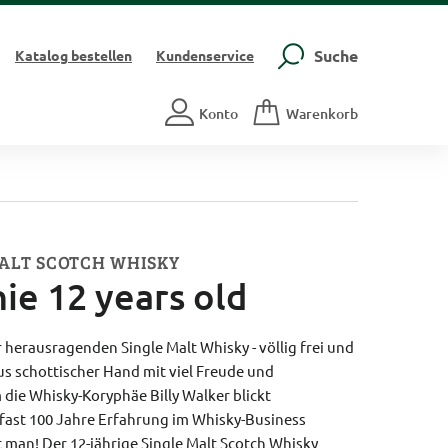
Suche
Katalog
bestellen
Kundenservice
Konto
Warenkorb
MALT SCOTCH WHISKY
ie 12 years old
r herausragenden Single Malt Whisky - völlig frei und
s schottischer Hand mit viel Freude und
 die Whisky-Koryphäe Billy Walker blickt
ast 100 Jahre Erfahrung im Whisky-Business
 man! Der 12-jährige Single Malt Scotch Whisky