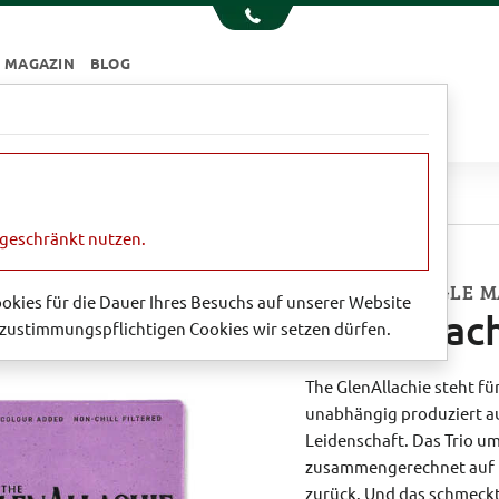
MAGAZIN
BLOG
e
Essen & Trinken
Garten
Sale
Allachie 12 years old
ngeschränkt nutzen.
SPEYSIDE SINGLE 
Cookies für die Dauer Ihres Besuchs auf unserer Website
GlenAllach
zustimmungspflichtigen Cookies wir setzen dürfen.
The GlenAllachie steht fü
unabhängig produziert au
Leidenschaft. Das Trio um
zusammengerechnet auf f
zurück. Und das schmeckt