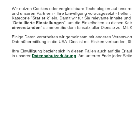
Unsere Services für Sie
Wir nutzen Cookies oder vergleichbare Technologien auf unserer 
und unseren Partnern - Ihre Einwilligung vorausgesetzt - helfe
Kategorie "
Statistik
" ein. Damit wir für Sie relevante Inhalte u
"
Detaillierte Einstellungen
", um die Einzelheiten zu diesen Kate
Online Magazin
einverstanden
" stimmen Sie dem Einsatz aller Dienste zu. Mit Kl
Newsletter-Archiv
Einige Daten verarbeiten wir gemeinsam mit anderen Verantwort
Datenübermittlung in die USA. Dies ist mit Risiken verbunden, üb
Größenberater
Ihre Einwilligung bezieht sich in diesen Fällen auch auf die E
in unserer
Datenschutzerklärung
. Am unteren Ende jeder Seit
Blog "Die feine englische Art"
Print-Magazin
Blätterkatalog
Barbour Spezialseite
Häufige Fragen
Stellenangebote
Nachhaltigkeit bei THE BRITISH SHOP