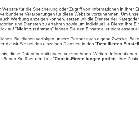
Mehr erfahren
Un
Website für die Speicherung oder Zugriff von Informationen in Ihrer E
n, verbundene Verarbeitungen für diese Website vorzunehmen. Um unser
nd auch Werbung anzeigen können, setzen wir die Dienste der Kategorien
gorien und Diensten zu erfahren sowie um individuell je Dienst Ihre Einw
Über uns
ick auf "
Nicht zustimmen
" lehnen Sie den Einsatz aller nicht essentie
AGB
lichen. Bei diesen verfolgen unsere Partner auch eigene Zwecke. Bei 
er die wir Sie bei den einzelnen Diensten in den "
Detaillierten Einste
Datenschutz
rlaubnis, diese Datenübermittlungen vorzunehmen. Weitere Informatione
e können Sie über den Link "
Cookie-Einstellungen prüfen
" Ihre Zust
Impressum
* P
Kontakt
Hi
Rücksendung von Waren
Umwelt und Entsorgung
Zur Echtheit von Bewertungen
Hinweisgeber-Schutzgesetz
Barrierefreiheit unserer Website