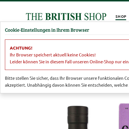
Kompletten Head der Seite überspringen
SHOP
Cookie-Einstellungen in Ihrem Browser
Damen
Herren
Barbour
Parfümerie
Lifestyl
ACHTUNG!
Essen & Trinken
Malt Whisky
Glen
Ihr Browser speichert aktuell keine Cookies!
Leider können Sie in diesem Fall unseren Online-Shop nur ei
Bitte stellen Sie sicher, dass Ihr Browser unsere funktionalen 
akzeptiert. Unabhängig davon können Sie entscheiden, welche 