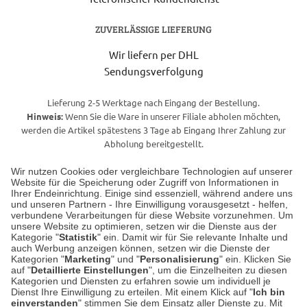
ZUVERLÄSSIGE LIEFERUNG
Wir liefern per DHL
Sendungsverfolgung
Lieferung 2-5 Werktage nach Eingang der Bestellung.
Hinweis:
Wenn Sie die Ware in unserer Filiale abholen möchten,
werden die Artikel spätestens 3 Tage ab Eingang Ihrer Zahlung zur
Abholung bereitgestellt.
Wir nutzen Cookies oder vergleichbare Technologien auf unserer
Website für die Speicherung oder Zugriff von Informationen in
Unser Geschäft in Meckenheim
Ihrer Endeinrichtung. Einige sind essenziell, während andere uns
und unseren Partnern - Ihre Einwilligung vorausgesetzt - helfen,
verbundene Verarbeitungen für diese Website vorzunehmen. Um
Auf dem Steinbüchel 6
unsere Website zu optimieren, setzen wir die Dienste aus der
53340 Meckenheim
Kategorie "
Statistik
" ein. Damit wir für Sie relevante Inhalte und
auch Werbung anzeigen können, setzen wir die Dienste der
Kategorien "
Marketing
" und "
Personalisierung
" ein. Klicken Sie
Montag bis Samstag 9:00 Uhr bis 18:00 Uhr
auf "
Detaillierte Einstellungen
", um die Einzelheiten zu diesen
Kategorien und Diensten zu erfahren sowie um individuell je
weitere Information
Dienst Ihre Einwilligung zu erteilen. Mit einem Klick auf "
Ich bin
einverstanden
" stimmen Sie dem Einsatz aller Dienste zu. Mit