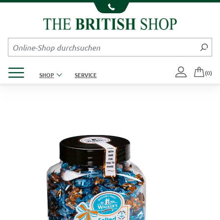
Kompletten Head der Seite überspringen
Produktmenü öffnen
(0)
SHOP
SERVICE