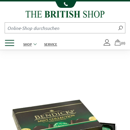
Kompletten Head der Seite überspringen
Produktmenü öffnen
(0)
SHOP
SERVICE