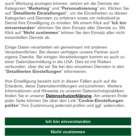
auch Werbung anzeigen können, setzen wir die Dienste der
Kategorien "
Marketing
" und "
Personalisierung
" ein. Klicken Sie
Montag bis Samstag 9:00 Uhr bis 18:00 Uhr
auf "
Detaillierte Einstellungen
", um die Einzelheiten zu diesen
Kategorien und Diensten zu erfahren sowie um individuell je
weitere Information
Dienst Ihre Einwilligung zu erteilen. Mit einem Klick auf "
Ich bin
einverstanden
" stimmen Sie dem Einsatz aller Dienste zu. Mit
Klick auf "
Nicht zustimmen
" lehnen Sie den Einsatz aller nicht
essentiellen Dienste ab.
Hier finden Sie uns im Netz
Einige Daten verarbeiten wir gemeinsam mit anderen
Verantwortlichen. Bei diesen verfolgen unsere Partner auch
eigene Zwecke. Bei einigen Verarbeitungen kommt es auch zu
einer Datenübermittlung in die USA. Dies ist mit Risiken
verbunden, über die wir Sie bei den einzelnen Diensten in den
Cookie-Einstellungen in Ihrem Browser
"
Detaillierten Einstellungen
" informieren.
AGB
Rücksendung von Waren
Datenschutz
Impressum
Ihre Einwilligung bezieht sich in diesen Fällen auch auf die
Kontakt
Umwelt und Entsorgung
Erlaubnis, diese Datenübermittlungen vorzunehmen. Weitere
ACHTUNG!
Informationen und Hinweise zu unseren Datenschutzpraktiken
Zur Echtheit von Bewertungen
Hinweisgeber-Schutzgesetz
finden Sie in unserer
Datenschutzerklärung
. Am unteren Ende
Ihr Browser speichert aktuell keine Cookies!
Barrierefreiheit unserer Website
jeder Seite können Sie über den Link "
Cookie-Einstellungen
Leider können Sie in diesem Fall unseren Online-Shop
prüfen
" Ihre Zustimmung jederzeit prüfen und ggf. widerrufen..
Letzte Aktualisierung des Shops
nur eingeschränkt nutzen.
am 10.08.2026 um 18:47
Ich bin einverstanden
Bitte stellen Sie sicher, dass Ihr Browser unsere funktionalen
©
2024 THE BRITISH SHOP
Nicht zustimmen