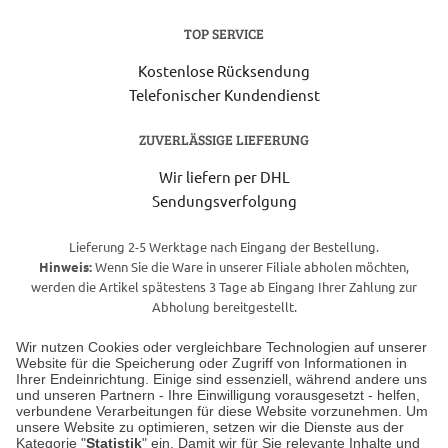
TOP SERVICE
Kostenlose Rücksendung
Telefonischer Kundendienst
ZUVERLÄSSIGE LIEFERUNG
Wir liefern per DHL
Sendungsverfolgung
Lieferung 2-5 Werktage nach Eingang der Bestellung.
Hinweis:
Wenn Sie die Ware in unserer Filiale abholen möchten,
werden die Artikel spätestens 3 Tage ab Eingang Ihrer Zahlung zur
Abholung bereitgestellt.
Wir nutzen Cookies oder vergleichbare Technologien auf unserer
Website für die Speicherung oder Zugriff von Informationen in
Unser Geschäft in Meckenheim
Ihrer Endeinrichtung. Einige sind essenziell, während andere uns
und unseren Partnern - Ihre Einwilligung vorausgesetzt - helfen,
verbundene Verarbeitungen für diese Website vorzunehmen. Um
Auf dem Steinbüchel 6
unsere Website zu optimieren, setzen wir die Dienste aus der
53340 Meckenheim
Kategorie "
Statistik
" ein. Damit wir für Sie relevante Inhalte und