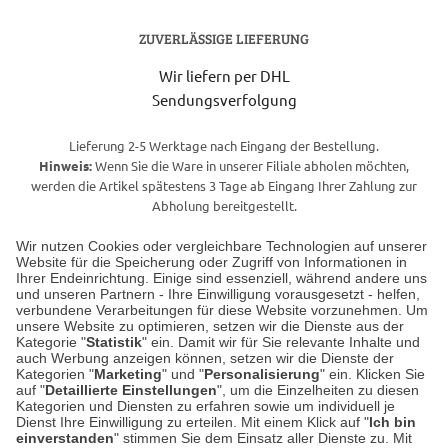
ZUVERLÄSSIGE LIEFERUNG
Wir liefern per DHL
Sendungsverfolgung
Lieferung 2-5 Werktage nach Eingang der Bestellung.
Hinweis:
Wenn Sie die Ware in unserer Filiale abholen möchten,
werden die Artikel spätestens 3 Tage ab Eingang Ihrer Zahlung zur
Abholung bereitgestellt.
Wir nutzen Cookies oder vergleichbare Technologien auf unserer
Website für die Speicherung oder Zugriff von Informationen in
Unser Geschäft in Meckenheim
Ihrer Endeinrichtung. Einige sind essenziell, während andere uns
und unseren Partnern - Ihre Einwilligung vorausgesetzt - helfen,
verbundene Verarbeitungen für diese Website vorzunehmen. Um
Auf dem Steinbüchel 6
unsere Website zu optimieren, setzen wir die Dienste aus der
53340 Meckenheim
Kategorie "
Statistik
" ein. Damit wir für Sie relevante Inhalte und
auch Werbung anzeigen können, setzen wir die Dienste der
Kategorien "
Marketing
" und "
Personalisierung
" ein. Klicken Sie
Montag bis Samstag 9:00 Uhr bis 18:00 Uhr
auf "
Detaillierte Einstellungen
", um die Einzelheiten zu diesen
Kategorien und Diensten zu erfahren sowie um individuell je
weitere Information
Dienst Ihre Einwilligung zu erteilen. Mit einem Klick auf "
Ich bin
einverstanden
" stimmen Sie dem Einsatz aller Dienste zu. Mit