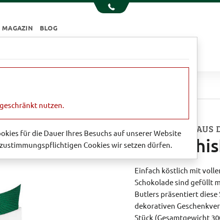
MAGAZIN
BLOG
e
Essen & Trinken
Garten
Sale
ruffles'
ngeschränkt nutzen.
VON BUTLERS AUS 
Cookies für die Dauer Ihres Besuchs auf unserer Website
'Irish Whi
zustimmungspflichtigen Cookies wir setzen dürfen.
Einfach köstlich mit voll
Schokolade sind gefüllt 
Butlers präsentiert diese
dekorativen Geschenkverp
Stück (Gesamtgewicht 300