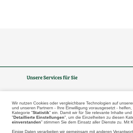
Unsere Services für Sie
Online Magazin
Wir nutzen Cookies oder vergleichbare Technologien auf unserer 
Newsletter-Archiv
und unseren Partnern - Ihre Einwilligung vorausgesetzt - helfe
Kategorie "
Statistik
" ein. Damit wir für Sie relevante Inhalte u
Größenberater
"
Detaillierte Einstellungen
", um die Einzelheiten zu diesen Kate
einverstanden
" stimmen Sie dem Einsatz aller Dienste zu. Mit Kl
Blog "Die feine englische Art"
Einige Daten verarbeiten wir gemeinsam mit anderen Verantwort