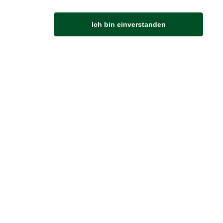
Anfahrt
Ich bin einverstanden
Von der Autobahn 565 die Abfahrt Merl nehmen.
Richtung Meckenheim abbiegen.
An der nächsten Kreuzung rechts abbiegen.
ZUVERLÄSSIGE LIEFERUNG
Wir liefern per DHL
Sendungsverfolgung
er Zahlung zur Abholung bereitgestellt.