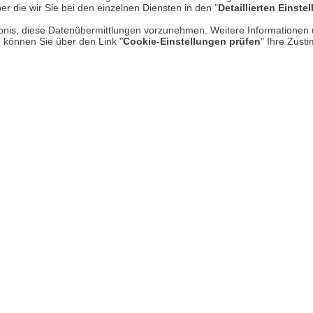
er die wir Sie bei den einzelnen Diensten in den "
Detaillierten Einste
Kontakt
Hi
rlaubnis, diese Datenübermittlungen vorzunehmen. Weitere Informatione
Rücksendung von Waren
e können Sie über den Link "
Cookie-Einstellungen prüfen
" Ihre Zust
Umwelt und Entsorgung
Zur Echtheit von Bewertungen
Hinweisgeber-Schutzgesetz
Barrierefreiheit unserer Website
Gesetzliche Gewährleistung
UNSER LADEN IN MECKENHEI