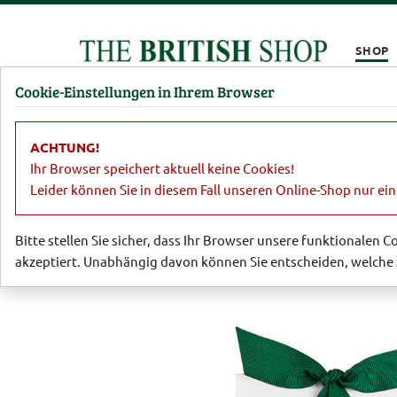
Kompletten Head der Seite überspringen
SHOP
Cookie-Einstellungen in Ihrem Browser
Damen
Herren
Barbour
Parfümerie
Lifestyl
ACHTUNG!
Sale
Dies und Das
'Irish Whiskey T
Ihr Browser speichert aktuell keine Cookies!
Leider können Sie in diesem Fall unseren Online-Shop nur ei
Bitte stellen Sie sicher, dass Ihr Browser unsere funktionalen 
akzeptiert. Unabhängig davon können Sie entscheiden, welche 