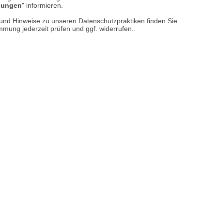
llungen
" informieren.
er finden Sie uns im Netz
n und Hinweise zu unseren Datenschutzpraktiken finden Sie
immung jederzeit prüfen und ggf. widerrufen..
Vertrag widerrufen
M