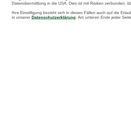
Datenübermittlung in die USA. Dies ist mit Risiken verbunden, üb
Print-Magazin
Ihre Einwilligung bezieht sich in diesen Fällen auch auf die E
Blätterkatalog
in unserer
Datenschutzerklärung
. Am unteren Ende jeder Seit
Barbour Spezialseite
Häufige Fragen
Stellenangebote
Nachhaltigkeit bei THE BRITISH SHOP