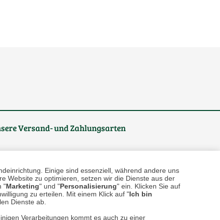
sere
Versand- und Zahlungsarten
ndeinrichtung. Einige sind essenziell, während andere uns
e Website zu optimieren, setzen wir die Dienste aus der
 "
Marketing
" und "
Personalisierung
" ein. Klicken Sie auf
illigung zu erteilen. Mit einem Klick auf "
Ich bin
llen Dienste ab.
einigen Verarbeitungen kommt es auch zu einer
reise inkl. ges. MwSt. / zzgl.
Versandkosten