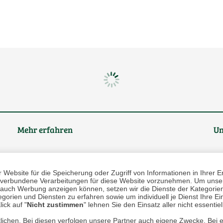
Mehr erfahren
Un
Über uns
Website für die Speicherung oder Zugriff von Informationen in Ihrer E
AGB
n, verbundene Verarbeitungen für diese Website vorzunehmen. Um unser
nd auch Werbung anzeigen können, setzen wir die Dienste der Kategorien
Datenschutz
gorien und Diensten zu erfahren sowie um individuell je Dienst Ihre Einw
ick auf "
Nicht zustimmen
" lehnen Sie den Einsatz aller nicht essentie
Impressum
lichen. Bei diesen verfolgen unsere Partner auch eigene Zwecke. Bei 
* P