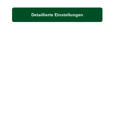
Adresse
Detaillierte Einstellungen
Auf dem Steinbüchel 6
53340 Meckenheim
DIE FEINE ENGLISCHE ART
30 Jahre britische Lebensart
Exklusives Sortiment
Hinweis:
Wenn Sie die Ware in unserer 