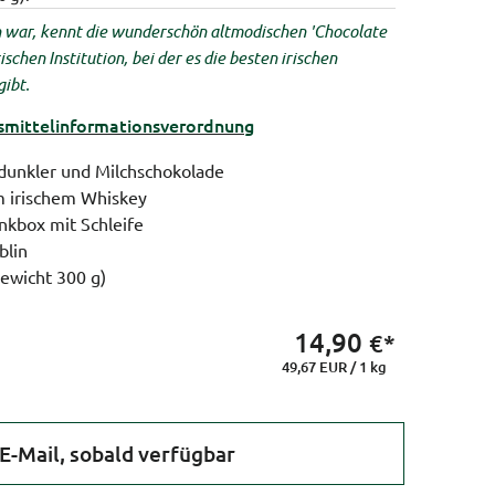
n war, kennt die wunderschön altmodischen 'Chocolate
rischen Institution, bei der es die besten irischen
gibt.
ittel­informations­verordnung
 dunkler und Milchschokolade
m irischem Whiskey
nkbox mit Schleife
blin
ewicht 300 g)
14,90
€*
49,67 EUR / 1 kg
E-Mail, sobald verfügbar