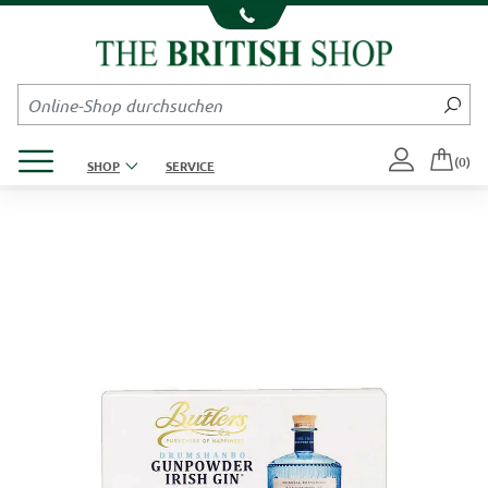
Kompletten Head der Seite überspringen
Produktmenü öffnen
(0)
SHOP
SERVICE