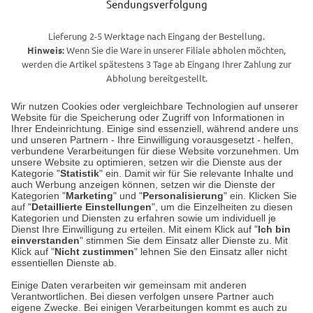
Sendungsverfolgung
Lieferung 2-5 Werktage nach Eingang der Bestellung.
Hinweis:
Wenn Sie die Ware in unserer Filiale abholen möchten,
werden die Artikel spätestens 3 Tage ab Eingang Ihrer Zahlung zur
Abholung bereitgestellt.
Wir nutzen Cookies oder vergleichbare Technologien auf unserer
Website für die Speicherung oder Zugriff von Informationen in
Unser Geschäft in Meckenheim
Ihrer Endeinrichtung. Einige sind essenziell, während andere uns
und unseren Partnern - Ihre Einwilligung vorausgesetzt - helfen,
verbundene Verarbeitungen für diese Website vorzunehmen. Um
Auf dem Steinbüchel 6
unsere Website zu optimieren, setzen wir die Dienste aus der
53340 Meckenheim
Kategorie "
Statistik
" ein. Damit wir für Sie relevante Inhalte und
auch Werbung anzeigen können, setzen wir die Dienste der
Kategorien "
Marketing
" und "
Personalisierung
" ein. Klicken Sie
Montag bis Samstag 9:00 Uhr bis 18:00 Uhr
auf "
Detaillierte Einstellungen
", um die Einzelheiten zu diesen
Kategorien und Diensten zu erfahren sowie um individuell je
weitere Information
Dienst Ihre Einwilligung zu erteilen. Mit einem Klick auf "
Ich bin
einverstanden
" stimmen Sie dem Einsatz aller Dienste zu. Mit
Klick auf "
Nicht zustimmen
" lehnen Sie den Einsatz aller nicht
essentiellen Dienste ab.
Hier finden Sie uns im Netz
Einige Daten verarbeiten wir gemeinsam mit anderen
Verantwortlichen. Bei diesen verfolgen unsere Partner auch
eigene Zwecke. Bei einigen Verarbeitungen kommt es auch zu