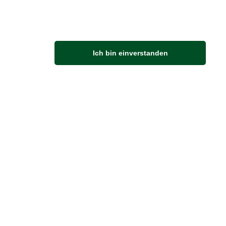
M
Ich bin einverstanden
Anfahrt
Von der Autobahn 565 die Abfahrt Merl nehmen.
Richtung Meckenheim abbiegen.
An der nächsten Kreuzung rechts abbiegen.
ZUVERLÄSSIGE LIEFERUNG