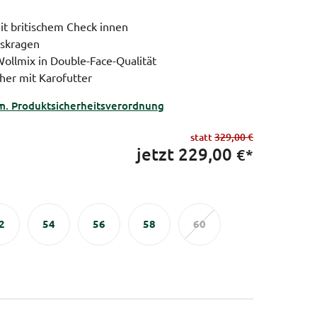
it britischem Check innen
rskragen
Wollmix in Double-Face-Qualität
iher mit Karofutter
m. Produktsicherheitsverordnung
statt
329,00 €
jetzt
229,00
€*
2
54
56
58
60