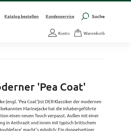
Suche
Katalog
bestellen
Kundenservice
Konto
Warenkorb
derner 'Pea Coat'
e (engl. 'Pea Coat')ist DER Klassiker der modernen
bekannten Marinejacke hat die inhabergeführte
ion einen neuen Touch verpasst. Außen mit einer
ng in Anthrazit und innen mit typisch britischem
Doubleface' macht's möglich: Ein doppelseitiger