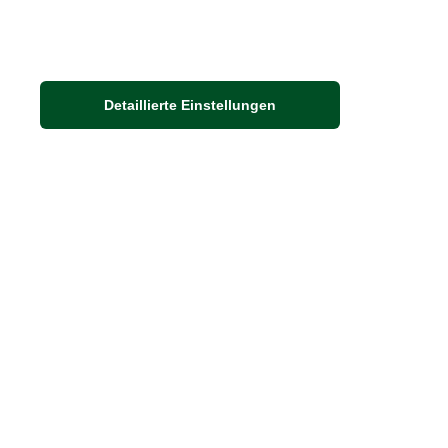
Detaillierte Einstellungen
Adresse
Auf dem Steinbüchel 6
53340 Meckenheim
DIE FEINE ENGLISCHE ART