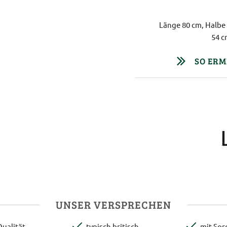
Länge 80 cm, Halbe 
54 c
SO ERM
UNSER VERSPRECHEN
ualität
typisch britisch
mit Sor