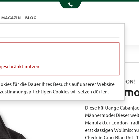
MAGAZIN
BLOG
e
Essen & Trinken
Garten
Sale
n
Zeitlos-moderner 'Pea Coat'
ngeschränkt nutzen.
MADE IN LONDON!
Cookies für die Dauer Ihres Besuchs auf unserer Website
Zeitlos-mo
zustimmungspflichtigen Cookies wir setzen dürfen.
Diese hüftlange Cabanjack
Männermode! Dieser welt
Manufaktur London Tradit
erstklassigen Wollmischu
Check in Grau-Blau-Rot. '