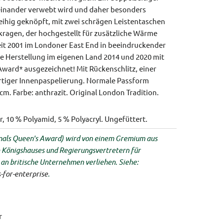
einander verwebt wird und daher besonders
reihig geknöpft, mit zwei schrägen Leistentaschen
agen, der hochgestellt für zusätzliche Wärme
seit 2001 im Londoner East End in beeindruckender
ie Herstellung im eigenen Land 2014 und 2020 mit
ard* ausgezeichnet! Mit Rückenschlitz, einer
tiger Innenpaspelierung.
Normale Passform
 cm.
Farbe: anthrazit.
Original London Tradition.
r, 10 % Polyamid, 5 % Polyacryl. Ungefüttert.
als Queen's Award) wird von einem Gremium aus
n Königshauses und Regierungsvertretern für
an britische Unternehmen verliehen. Siehe:
for-enterprise
.
r