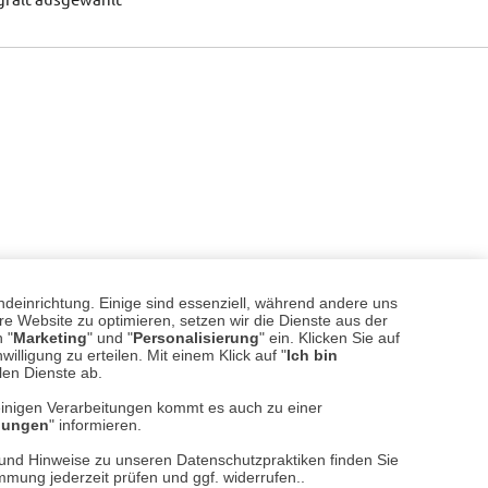
ndeinrichtung. Einige sind essenziell, während andere uns
e Website zu optimieren, setzen wir die Dienste aus der
 "
Marketing
" und "
Personalisierung
" ein. Klicken Sie auf
illigung zu erteilen. Mit einem Klick auf "
Ich bin
llen Dienste ab.
einigen Verarbeitungen kommt es auch zu einer
llungen
" informieren.
n und Hinweise zu unseren Datenschutzpraktiken finden Sie
immung jederzeit prüfen und ggf. widerrufen..
sere
Versand- und Zahlungsarten