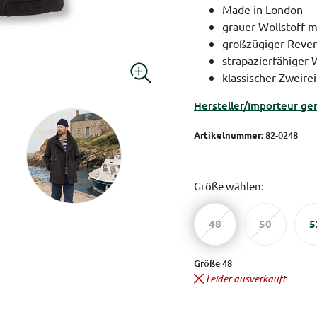
Made in London
grauer Wollstoff m
großzügiger Reve
strapazierfähiger 
klassischer Zweire
Hersteller/Importeur ge
Artikelnummer:
82-0248
Größe wählen:
48
50
5
Größe 48
Leider ausverkauft