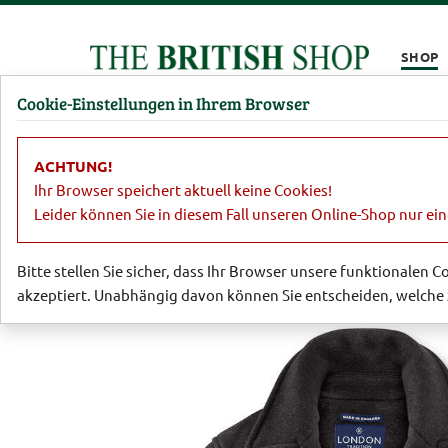
Kompletten Head der Seite überspringen
SHOP
Cookie-Einstellungen in Ihrem Browser
Damen
Herren
Barbour
Parfümerie
Lifestyl
ACHTUNG!
Sale
Herren
Sakkos, Jacken, Hose
Ihr Browser speichert aktuell keine Cookies!
Leider können Sie in diesem Fall unseren Online-Shop nur ei
Bitte stellen Sie sicher, dass Ihr Browser unsere funktionalen 
akzeptiert. Unabhängig davon können Sie entscheiden, welche 