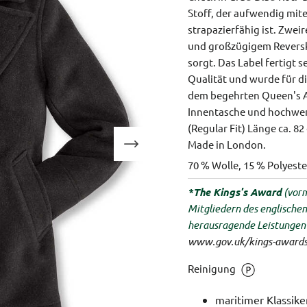
Stoff, der aufwendig mit
strapazierfähig ist. Zwei
und großzügigem Reverskr
sorgt. Das Label fertigt 
Qualität und wurde für d
dem begehrten Queen's Aw
Innentasche und hochwer
(Regular Fit)
Länge ca. 82
Made in London.
70 % Wolle, 15 % Polyeste
*The Kings's Award
(vorm
Mitgliedern des englische
herausragende Leistungen 
www.gov.uk/kings-awards-
Reinigung
maritimer Klassike