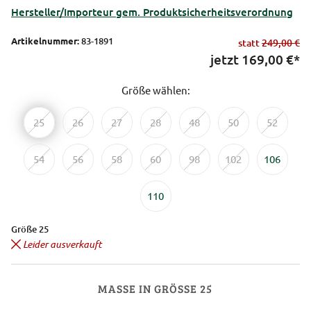
Hersteller/Importeur gem. Produktsicherheitsverordnung
Artikelnummer:
83-1891
statt
249,00 €
jetzt
169,00
€*
Größe wählen:
25
26
27
28
48
50
52
54
56
58
60
98
102
106
110
Größe 25
Leider ausverkauft
MASSE IN GRÖSSE 25