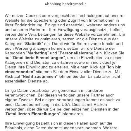
Abholung bereitgestellt.
Wir nutzen Cookies oder vergleichbare Technologien auf unserer
Website für die Speicherung oder Zugriff von Informationen in
Unser Geschäft in Meckenheim
Ihrer Endeinrichtung. Einige sind essenziell, während andere uns
und unseren Partnern - Ihre Einwilligung vorausgesetzt - helfen,
verbundene Verarbeitungen für diese Website vorzunehmen. Um
Auf dem Steinbüchel 6
unsere Website zu optimieren, setzen wir die Dienste aus der
53340 Meckenheim
Kategorie "
Statistik
" ein. Damit wir für Sie relevante Inhalte und
auch Werbung anzeigen können, setzen wir die Dienste der
Kategorien "
Marketing
" und "
Personalisierung
" ein. Klicken Sie
Montag bis Samstag 9:00 Uhr bis 18:00 Uhr
auf "
Detaillierte Einstellungen
", um die Einzelheiten zu diesen
Kategorien und Diensten zu erfahren sowie um individuell je
weitere Information
Dienst Ihre Einwilligung zu erteilen. Mit einem Klick auf "
Ich bin
einverstanden
" stimmen Sie dem Einsatz aller Dienste zu. Mit
Klick auf "
Nicht zustimmen
" lehnen Sie den Einsatz aller nicht
essentiellen Dienste ab.
Hier finden Sie uns im Netz
Einige Daten verarbeiten wir gemeinsam mit anderen
Verantwortlichen. Bei diesen verfolgen unsere Partner auch
eigene Zwecke. Bei einigen Verarbeitungen kommt es auch zu
einer Datenübermittlung in die USA. Dies ist mit Risiken
verbunden, über die wir Sie bei den einzelnen Diensten in den
Cookie-Einstellungen in Ihrem Browser
"
Detaillierten Einstellungen
" informieren.
AGB
Rücksendung von Waren
Datenschutz
Impressum
Ihre Einwilligung bezieht sich in diesen Fällen auch auf die
Kontakt
Umwelt und Entsorgung
Erlaubnis, diese Datenübermittlungen vorzunehmen. Weitere