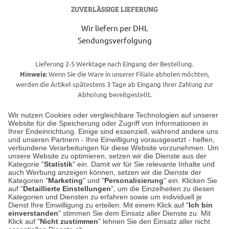
ZUVERLÄSSIGE LIEFERUNG
Wir liefern per DHL
Sendungsverfolgung
Lieferung 2-5 Werktage nach Eingang der Bestellung.
Hinweis:
Wenn Sie die Ware in unserer Filiale abholen möchten,
werden die Artikel spätestens 3 Tage ab Eingang Ihrer Zahlung zur
Abholung bereitgestellt.
Wir nutzen Cookies oder vergleichbare Technologien auf unserer
Website für die Speicherung oder Zugriff von Informationen in
Unser Geschäft in Meckenheim
Ihrer Endeinrichtung. Einige sind essenziell, während andere uns
und unseren Partnern - Ihre Einwilligung vorausgesetzt - helfen,
verbundene Verarbeitungen für diese Website vorzunehmen. Um
Auf dem Steinbüchel 6
unsere Website zu optimieren, setzen wir die Dienste aus der
53340 Meckenheim
Kategorie "
Statistik
" ein. Damit wir für Sie relevante Inhalte und
auch Werbung anzeigen können, setzen wir die Dienste der
Kategorien "
Marketing
" und "
Personalisierung
" ein. Klicken Sie
Montag bis Samstag 9:00 Uhr bis 18:00 Uhr
auf "
Detaillierte Einstellungen
", um die Einzelheiten zu diesen
Kategorien und Diensten zu erfahren sowie um individuell je
weitere Information
Dienst Ihre Einwilligung zu erteilen. Mit einem Klick auf "
Ich bin
einverstanden
" stimmen Sie dem Einsatz aller Dienste zu. Mit
Klick auf "
Nicht zustimmen
" lehnen Sie den Einsatz aller nicht