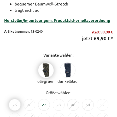
bequemer Baumwoll-Stretch
trägt nicht auf
Hersteller/Importeur gem. Produktsicherheitsverordnung
Artikelnummer:
13-0240
statt
99,90 €
jetzt
69,90
€*
Variante wählen:
olivgruen
dunkelblau
Größe wählen:
25
26
27
28
48
50
52