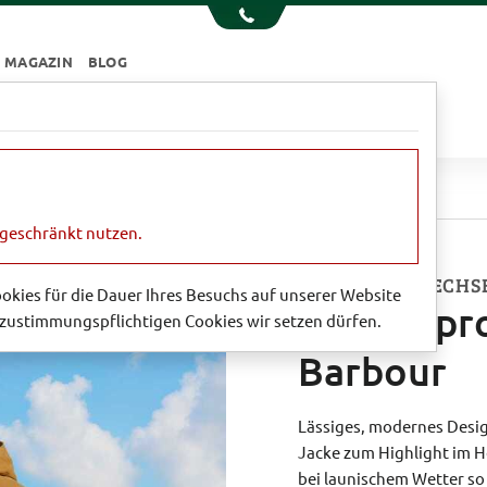
MAGAZIN
BLOG
e
Essen & Trinken
Garten
Sale
n
Showerproof Jacke von Barbour
ngeschränkt nutzen.
GENIAL BEI WECHS
Cookies für die Dauer Ihres Besuchs auf unserer Website
Showerpro
zustimmungspflichtigen Cookies wir setzen dürfen.
Barbour
Lässiges, modernes Desi
Jacke zum Highlight im He
bei launischem Wetter s