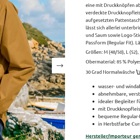
eine mit Druckknöpfen ab
verdeckte Druckknopfleis
aufgesetzten Pattentasche
lässt sich allerlei unterb
und Saum sowie Logo-Stic
Passform (Regular Fit).
Lä
Größen: M (48/50), L (52),
Obermaterial: 85 % Polyes
30 Grad Normalwäsche
wasser- und wind
abnehmbare, verst
idealer Begleiter 
mit Druckknopflei
bequeme Regular-F
in Herbstfarbe Cur
Hersteller/Importeur ge