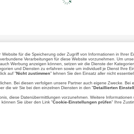
Website für die Speicherung oder Zugriff von Informationen in Ihrer E
n, verbundene Verarbeitungen für diese Website vorzunehmen. Um unser
nd auch Werbung anzeigen können, setzen wir die Dienste der Kategorien
gorien und Diensten zu erfahren sowie um individuell je Dienst Ihre Einw
ick auf "
Nicht zustimmen
" lehnen Sie den Einsatz aller nicht essentie
lichen. Bei diesen verfolgen unsere Partner auch eigene Zwecke. Bei 
Mehr erfahren
Un
er die wir Sie bei den einzelnen Diensten in den "
Detaillierten Einste
rlaubnis, diese Datenübermittlungen vorzunehmen. Weitere Informatione
Über uns
e können Sie über den Link "
Cookie-Einstellungen prüfen
" Ihre Zust
AGB
Datenschutz
Impressum