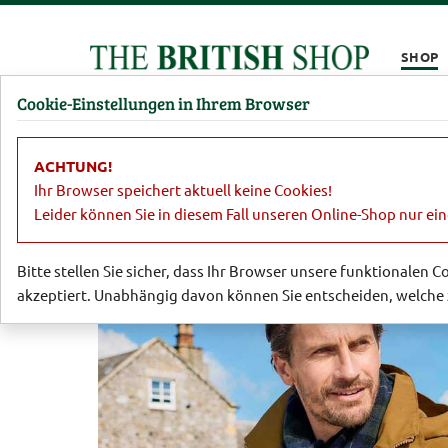
Kompletten Head der Seite überspringen
SHOP
Cookie-Einstellungen in Ihrem Browser
Damen
Herren
Barbour
Parfümerie
Lifestyl
ACHTUNG!
Sale
Herren
Sakkos, Jacken, Hose
Ihr Browser speichert aktuell keine Cookies!
Leider können Sie in diesem Fall unseren Online-Shop nur ei
Bitte stellen Sie sicher, dass Ihr Browser unsere funktionalen 
akzeptiert. Unabhängig davon können Sie entscheiden, welche 