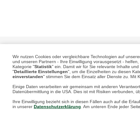
Wir nutzen Cookies oder vergleichbare Technologien auf unserer 
und unseren Partnern - Ihre Einwilligung vorausgesetzt - helfe
Kategorie "
Statistik
" ein. Damit wir für Sie relevante Inhalte u
"
Detaillierte Einstellungen
", um die Einzelheiten zu diesen Kate
einverstanden
" stimmen Sie dem Einsatz aller Dienste zu. Mit Kl
Einige Daten verarbeiten wir gemeinsam mit anderen Verantwort
Unsere Services für Sie
Datenübermittlung in die USA. Dies ist mit Risiken verbunden, üb
Ihre Einwilligung bezieht sich in diesen Fällen auch auf die E
Online Magazin
in unserer
Datenschutzerklärung
. Am unteren Ende jeder Seit
Newsletter-Archiv
Größenberater
Blog "Die feine englische Art"