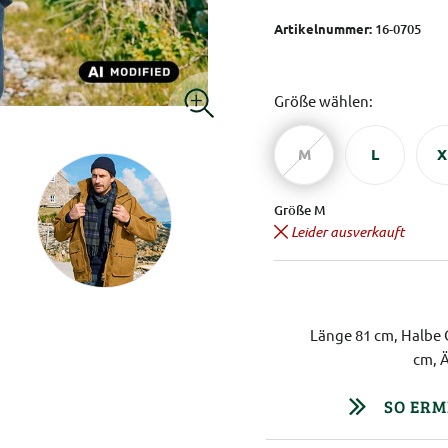
Artikelnummer:
16-0705
Größe wählen:
M
L
X
Größe M
Leider ausverkauft
Länge 81 cm, Halbe 
cm, 
SO ERM