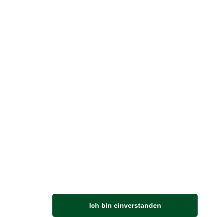
reise inkl. ges. MwSt. / zzgl.
Versandkosten
er finden Sie uns im Netz
Vertrag widerrufen
M
Ich bin einverstanden