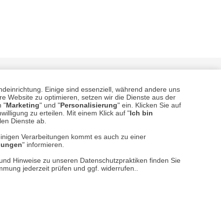
ndeinrichtung. Einige sind essenziell, während andere uns
e Website zu optimieren, setzen wir die Dienste aus der
 "
Marketing
" und "
Personalisierung
" ein. Klicken Sie auf
illigung zu erteilen. Mit einem Klick auf "
Ich bin
llen Dienste ab.
einigen Verarbeitungen kommt es auch zu einer
sere
Versand- und Zahlungsarten
llungen
" informieren.
n und Hinweise zu unseren Datenschutzpraktiken finden Sie
immung jederzeit prüfen und ggf. widerrufen..