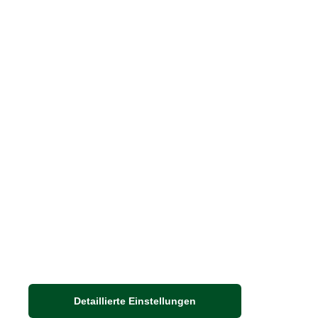
Print-Magazin
Blätterkatalog
Barbour Spezialseite
Häufige Fragen
Stellenangebote
Nachhaltigkeit bei THE BRITISH SHOP
Detaillierte Einstellungen