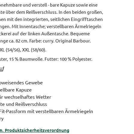
nehmbare und verstell - bare Kapuze sowie eine
te über dem Reißverschluss. In den beiden großen,
n mit den integrierten, seitlichen Eingrifftaschen
ringen. Mit Innentasche; verstellbaren Ärmelriegeln
kerei auf der linken Außentasche.
Bequeme
nge ca. 82 cm.
Farbe: curry.
Original Barbour.
 XL (54/56), XXL (58/60).
ter, 15 % Baumwolle. Futter: 100 % Polyester.
abweisendes Gewebe
ellbare Kapuze
für wechselhaftes Wetter
ste und Reißverschluss
it-Passform mit verstellbaren Ärmelriegeln
ry
m. Produktsicherheitsverordnung