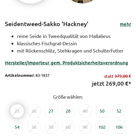
Seidentweed-Sakko 'Hackney'
mehr
reine Seide in Tweedqualität von Mallalieus
klassisches Fischgrat-Dessin
mit Rückenschlitz, Stehkragen und Schulterfutter
Hersteller/Importeur gem. Produktsicherheitsverordnung
Artikelnummer:
83-1837
statt
379,00 €
jetzt
269,00
€*
Größe wählen:
25
26
27
28
48
50
52
54
56
58
60
98
102
106