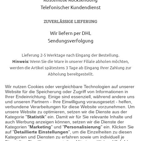
Telefonischer Kundendienst
ZUVERLÄSSIGE LIEFERUNG
Wir liefern per DHL
Sendungsverfolgung
Lieferung 2-5 Werktage nach Eingang der Bestellung.
Hinweis:
Wenn Sie die Ware in unserer Filiale abholen möchten,
werden die Artikel spätestens 3 Tage ab Eingang Ihrer Zahlung zur
Abholung bereitgestellt.
Wir nutzen Cookies oder vergleichbare Technologien auf unserer
Website für die Speicherung oder Zugriff von Informationen in
Unser Geschäft in Meckenheim
Ihrer Endeinrichtung. Einige sind essenziell, während andere uns
und unseren Partnern - Ihre Einwilligung vorausgesetzt - helfen,
verbundene Verarbeitungen für diese Website vorzunehmen. Um
Auf dem Steinbüchel 6
unsere Website zu optimieren, setzen wir die Dienste aus der
53340 Meckenheim
Kategorie "
Statistik
" ein. Damit wir für Sie relevante Inhalte und
auch Werbung anzeigen können, setzen wir die Dienste der
Kategorien "
Marketing
" und "
Personalisierung
" ein. Klicken Sie
Montag bis Samstag 9:00 Uhr bis 18:00 Uhr
auf "
Detaillierte Einstellungen
", um die Einzelheiten zu diesen
Kategorien und Diensten zu erfahren sowie um individuell je