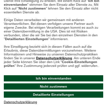
weitere Information
Dienst Ihre Einwilligung zu erteilen. Mit einem Klick auf "
Ich bin
einverstanden
" stimmen Sie dem Einsatz aller Dienste zu. Mit
Klick auf "
Nicht zustimmen
" lehnen Sie den Einsatz aller nicht
essentiellen Dienste ab.
Hier finden Sie uns im Netz
Einige Daten verarbeiten wir gemeinsam mit anderen
Verantwortlichen. Bei diesen verfolgen unsere Partner auch
eigene Zwecke. Bei einigen Verarbeitungen kommt es auch zu
einer Datenübermittlung in die USA. Dies ist mit Risiken
verbunden, über die wir Sie bei den einzelnen Diensten in den
Cookie-Einstellungen in Ihrem Browser
"
Detaillierten Einstellungen
" informieren.
AGB
Rücksendung von Waren
Datenschutz
Impressum
Ihre Einwilligung bezieht sich in diesen Fällen auch auf die
Kontakt
Umwelt und Entsorgung
Erlaubnis, diese Datenübermittlungen vorzunehmen. Weitere
ACHTUNG!
Informationen und Hinweise zu unseren Datenschutzpraktiken
Zur Echtheit von Bewertungen
Hinweisgeber-Schutzgesetz
finden Sie in unserer
Datenschutzerklärung
. Am unteren Ende
Ihr Browser speichert aktuell keine Cookies!
Barrierefreiheit unserer Website
jeder Seite können Sie über den Link "
Cookie-Einstellungen
Leider können Sie in diesem Fall unseren Online-Shop
prüfen
" Ihre Zustimmung jederzeit prüfen und ggf. widerrufen..
Letzte Aktualisierung des Shops
nur eingeschränkt nutzen.
am 07.08.2026 um 18:47
Ich bin einverstanden
Bitte stellen Sie sicher, dass Ihr Browser unsere funktionalen
©
2024 THE BRITISH SHOP
Nicht zustimmen
Cookies für die Dauer Ihres Besuchs auf unserer Website
Versandhandel GmbH & Co. KG
Detaillierte Einstellungen
akzeptiert. Unabhängig davon können Sie entscheiden,
Aktuelle Cookie-Einstellungen prüfen
welche zustimmungspflichtigen Cookies wir setzen dürfen.
Datenschutzerklärung