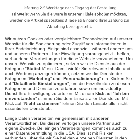
Lieferung 2-5 Werktage nach Eingang der Bestellung.
Hinweis:
Wenn Sie die Ware in unserer Filiale abholen möchten,
werden die Artikel spätestens 3 Tage ab Eingang Ihrer Zahlung zur
Abholung bereitgestellt.
Wir nutzen Cookies oder vergleichbare Technologien auf unserer
Website für die Speicherung oder Zugriff von Informationen in
Unser Geschäft in Meckenheim
Ihrer Endeinrichtung. Einige sind essenziell, während andere uns
und unseren Partnern - Ihre Einwilligung vorausgesetzt - helfen,
verbundene Verarbeitungen für diese Website vorzunehmen. Um
Auf dem Steinbüchel 6
unsere Website zu optimieren, setzen wir die Dienste aus der
53340 Meckenheim
Kategorie "
Statistik
" ein. Damit wir für Sie relevante Inhalte und
auch Werbung anzeigen können, setzen wir die Dienste der
Kategorien "
Marketing
" und "
Personalisierung
" ein. Klicken Sie
Montag bis Samstag 9:00 Uhr bis 18:00 Uhr
auf "
Detaillierte Einstellungen
", um die Einzelheiten zu diesen
Kategorien und Diensten zu erfahren sowie um individuell je
weitere Information
Dienst Ihre Einwilligung zu erteilen. Mit einem Klick auf "
Ich bin
einverstanden
" stimmen Sie dem Einsatz aller Dienste zu. Mit
Klick auf "
Nicht zustimmen
" lehnen Sie den Einsatz aller nicht
essentiellen Dienste ab.
Hier finden Sie uns im Netz
Einige Daten verarbeiten wir gemeinsam mit anderen
Verantwortlichen. Bei diesen verfolgen unsere Partner auch
eigene Zwecke. Bei einigen Verarbeitungen kommt es auch zu
einer Datenübermittlung in die USA. Dies ist mit Risiken
verbunden, über die wir Sie bei den einzelnen Diensten in den