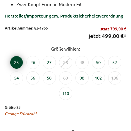
Zwei-Knopf-Form in Modern Fit
Hersteller/Importeur gem. Produktsicherheitsverordnung
Artikelnummer:
83-1766
statt
799,00 €
jetzt
499,00
€*
Größe wählen:
25
26
27
28
48
50
52
54
56
58
60
98
102
106
110
Größe 25
Geringe Stückzahl