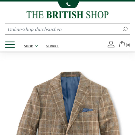
Kompletten Head der Seite überspringen
Produktmenü öffnen
(0)
SHOP
SERVICE