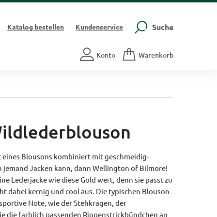
Suche
Katalog
bestellen
Kundenservice
Konto
Warenkorb
Wildlederblouson
tt eines Blousons kombiniert mit geschmeidig-
 jemand Jacken kann, dann Wellington of Bilmore!
eine Lederjacke wie diese Gold wert, denn sie passt zu
eht dabei kernig und cool aus. Die typischen Blouson-
 sportive Note, wie der Stehkragen, der
ie die farblich passenden Rippenstrickbündchen an