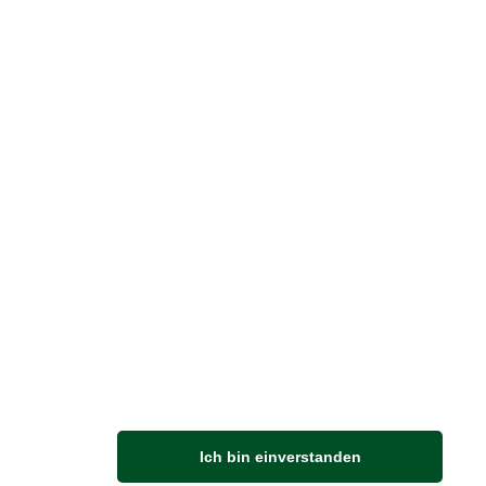
reise inkl. ges. MwSt. / zzgl.
Versandkosten
er finden Sie uns im Netz
Vertrag widerrufen
M
Ich bin einverstanden