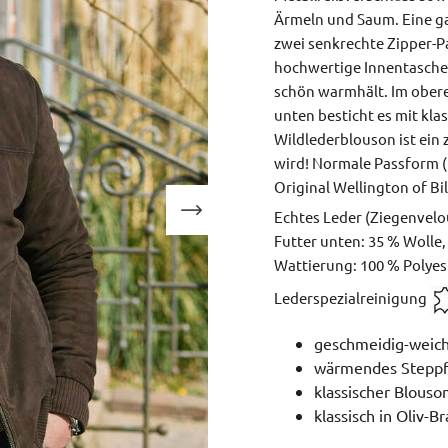
Ärmeln und Saum. Eine g
zwei senkrechte Zipper-P
hochwertige Innentaschen.
schön warmhält. Im obere
unten besticht es mit kla
Wildlederblouson ist ein 
wird!
Normale Passform (R
Original Wellington of Bi
Echtes Leder (Ziegenvelo
Futter unten: 35 % Wolle,
Wattierung: 100 % Polyes
Lederspezialreinigung
geschmeidig-weich
wärmendes Steppfu
klassischer Blouso
klassisch in Oliv-B