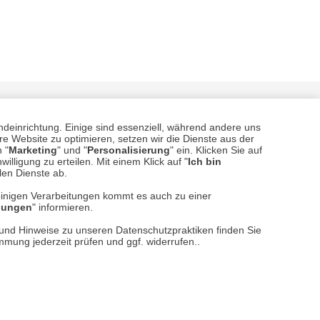
ndeinrichtung. Einige sind essenziell, während andere uns
e Website zu optimieren, setzen wir die Dienste aus der
 "
Marketing
" und "
Personalisierung
" ein. Klicken Sie auf
illigung zu erteilen. Mit einem Klick auf "
Ich bin
llen Dienste ab.
einigen Verarbeitungen kommt es auch zu einer
sere
Versand- und Zahlungsarten
llungen
" informieren.
n und Hinweise zu unseren Datenschutzpraktiken finden Sie
immung jederzeit prüfen und ggf. widerrufen..