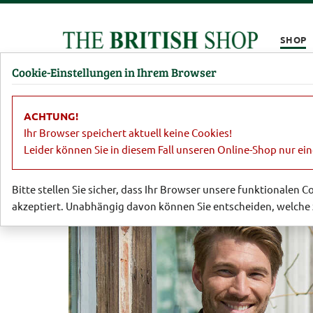
Kompletten Head der Seite überspringen
SHOP
Cookie-Einstellungen in Ihrem Browser
Damen
Herren
Barbour
Parfümerie
Lifestyl
ACHTUNG!
Sale
Herren
Sakkos, Jacken, Hose
Ihr Browser speichert aktuell keine Cookies!
Leider können Sie in diesem Fall unseren Online-Shop nur ei
Bitte stellen Sie sicher, dass Ihr Browser unsere funktionalen 
akzeptiert. Unabhängig davon können Sie entscheiden, welche 