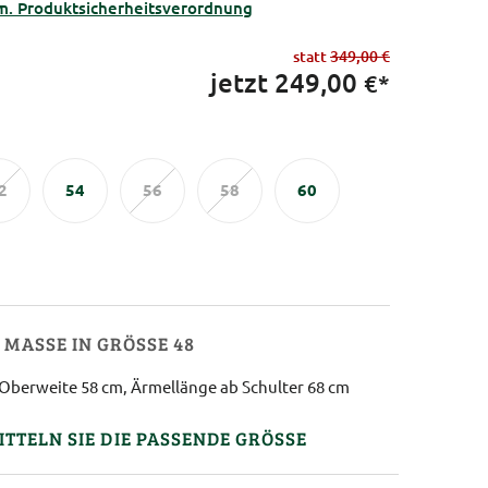
m. Produktsicherheitsverordnung
statt
349,00 €
jetzt
249,00
€*
2
54
56
58
60
MASSE IN GRÖSSE 48
Oberweite 58 cm, Ärmellänge ab Schulter 68 cm
ITTELN SIE DIE PASSENDE GRÖSSE