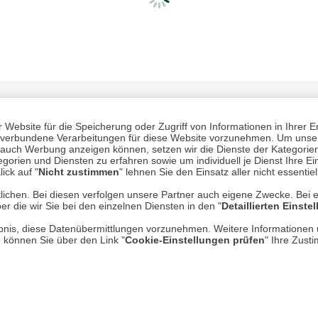
Website für die Speicherung oder Zugriff von Informationen in Ihrer E
n, verbundene Verarbeitungen für diese Website vorzunehmen. Um unser
nd auch Werbung anzeigen können, setzen wir die Dienste der Kategorien
gorien und Diensten zu erfahren sowie um individuell je Dienst Ihre Einw
ick auf "
Nicht zustimmen
" lehnen Sie den Einsatz aller nicht essentie
lichen. Bei diesen verfolgen unsere Partner auch eigene Zwecke. Bei 
Mehr erfahren
Un
er die wir Sie bei den einzelnen Diensten in den "
Detaillierten Einste
rlaubnis, diese Datenübermittlungen vorzunehmen. Weitere Informatione
Über uns
e können Sie über den Link "
Cookie-Einstellungen prüfen
" Ihre Zust
AGB
Datenschutz
Impressum