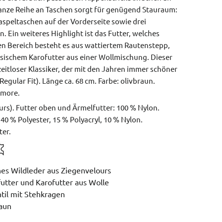
anze Reihe an Taschen sorgt für genügend Stauraum:
aspeltaschen auf der Vorderseite sowie drei
 Ein weiteres Highlight ist das Futter, welches
n Bereich besteht es aus wattiertem Rautenstepp,
ssischem Karofutter aus einer Wollmischung. Dieser
zeitloser Klassiker, der mit den Jahren immer schöner
egular Fit).
Länge ca. 68 cm.
Farbe: olivbraun.
lmore.
urs). Futter oben und Ärmelfutter: 100 % Nylon.
 40 % Polyester, 15 % Polyacryl, 10 % Nylon.
ter.
es Wildleder aus Ziegenvelours
tter und Karofutter aus Wolle
ntil mit Stehkragen
raun