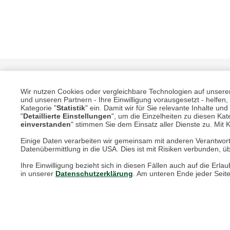
Wir nutzen Cookies oder vergleichbare Technologien auf unserer 
und unseren Partnern - Ihre Einwilligung vorausgesetzt - helfe
Kategorie "
Statistik
" ein. Damit wir für Sie relevante Inhalte u
"
Detaillierte Einstellungen
", um die Einzelheiten zu diesen Kate
einverstanden
" stimmen Sie dem Einsatz aller Dienste zu. Mit Kl
Einige Daten verarbeiten wir gemeinsam mit anderen Verantwort
Unsere Services für Sie
Datenübermittlung in die USA. Dies ist mit Risiken verbunden, üb
Ihre Einwilligung bezieht sich in diesen Fällen auch auf die E
Online Magazin
in unserer
Datenschutzerklärung
. Am unteren Ende jeder Seit
Newsletter-Archiv
Größenberater
Blog "Die feine englische Art"