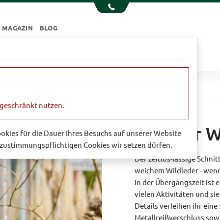
MAGAZIN
BLOG
e
Essen & Trinken
Garten
Sale
n
Lässiger Wildlederblouson
ngeschränkt nutzen.
Lässiger 
Cookies für die Dauer Ihres Besuchs auf unserer Website
zustimmungspflichtigen Cookies wir setzen dürfen.
Der zeitlos-lässige Schni
weichem Wildleder - wenn
In der Übergangszeit ist 
vielen Aktivitäten und si
Details verleihen ihr eine
Metallreißverschluss sow