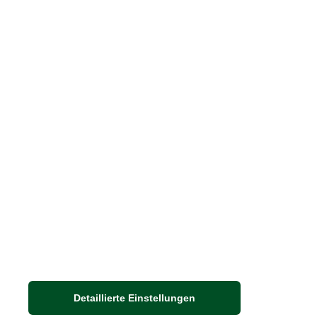
Print-Magazin
Blätterkatalog
Barbour Spezialseite
Häufige Fragen
Stellenangebote
Nachhaltigkeit bei THE BRITISH SHOP
Detaillierte Einstellungen