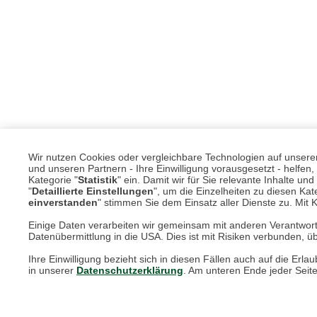
Wir nutzen Cookies oder vergleichbare Technologien auf unserer 
und unseren Partnern - Ihre Einwilligung vorausgesetzt - helfe
Kategorie "
Statistik
" ein. Damit wir für Sie relevante Inhalte u
"
Detaillierte Einstellungen
", um die Einzelheiten zu diesen Kate
einverstanden
" stimmen Sie dem Einsatz aller Dienste zu. Mit Kl
Einige Daten verarbeiten wir gemeinsam mit anderen Verantwort
Datenübermittlung in die USA. Dies ist mit Risiken verbunden, üb
Unsere Services für Sie
Ihre Einwilligung bezieht sich in diesen Fällen auch auf die E
in unserer
Datenschutzerklärung
. Am unteren Ende jeder Seit
Online Magazin
Newsletter-Archiv