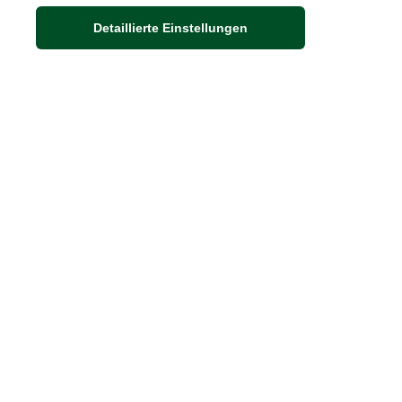
Detaillierte Einstellungen
Adresse
Auf dem Steinbüchel 6
53340 Meckenheim
DIE FEINE ENGLISCHE ART
30 Jahre britische Lebensart
Exklusives Sortiment