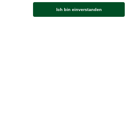
Ich bin einverstanden
Anfahrt
Von der Autobahn 565 die Abfahrt Merl nehmen.
Richtung Meckenheim abbiegen.
An der nächsten Kreuzung rechts abbiegen.
ZUVERLÄSSIGE LIEFERUNG
Wir liefern per DHL
Sendungsverfolgung