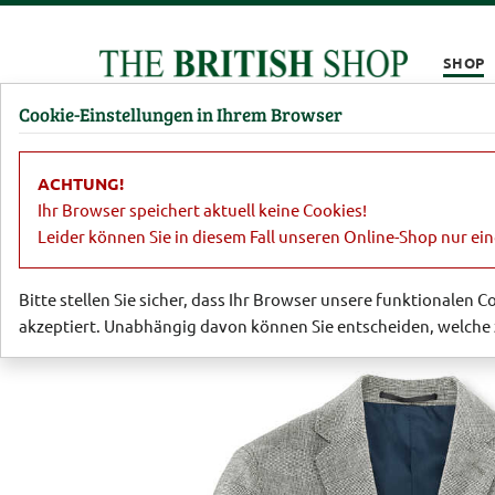
Kompletten Head der Seite überspringen
SHOP
Cookie-Einstellungen in Ihrem Browser
Damen
Herren
Barbour
Parfümerie
Lifestyl
ACHTUNG!
Sale
Herren
Sakkos, Jacken, Hose
Ihr Browser speichert aktuell keine Cookies!
Leider können Sie in diesem Fall unseren Online-Shop nur ei
Bitte stellen Sie sicher, dass Ihr Browser unsere funktionalen 
akzeptiert. Unabhängig davon können Sie entscheiden, welche 