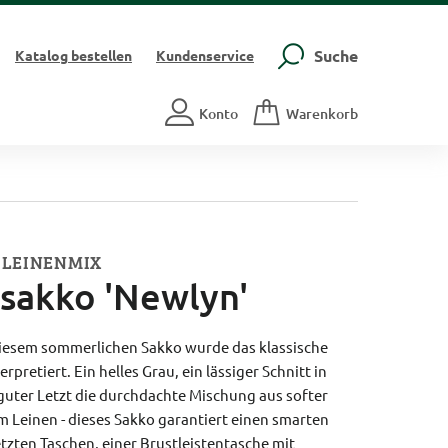
Suche
Katalog
bestellen
Kundenservice
Konto
Warenkorb
 LEINENMIX
sakko 'Newlyn'
i diesem sommerlichen Sakko wurde das klassische
pretiert. Ein helles Grau, ein lässiger Schnitt in
uter Letzt die durchdachte Mischung aus softer
Leinen - dieses Sakko garantiert einen smarten
etzten Taschen, einer Brustleistentasche mit