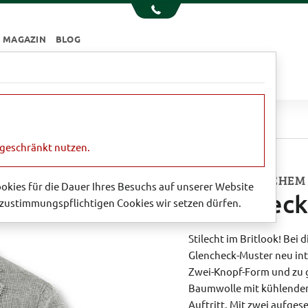
MAGAZIN
BLOG
e
Essen & Trinken
Garten
Sale
n
Glenchecksakko 'Newlyn'
ngeschränkt nutzen.
IN SOMMERLICHEM
Cookies für die Dauer Ihres Besuchs auf unserer Website
Glencheck
zustimmungspflichtigen Cookies wir setzen dürfen.
Stilecht im Britlook! Be
Glencheck-Muster neu inter
Zwei-Knopf-Form und zu g
Baumwolle mit kühlendem 
Auftritt. Mit zwei aufges