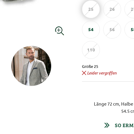
25
26
2
54
56
5
110
Größe 25
Leider vergriffen
Länge 72 cm, Halbe 
54.5 c
SO ERM