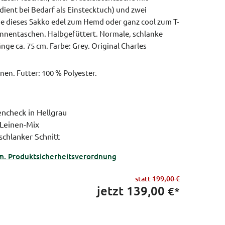
ient bei Bedarf als Einstecktuch) und zwei
Sie dieses Sakko edel zum Hemd oder ganz cool zum T-
 Innentaschen. Halbgefüttert.
Normale, schlanke
nge ca. 75 cm.
Farbe: Grey.
Original Charles
en. Futter: 100 % Polyester.
encheck in Hellgrau
-Leinen-Mix
chlanker Schnitt
m. Produktsicherheitsverordnung
statt
199,00 €
jetzt
139,00
€*