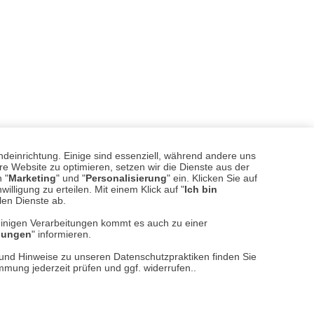
ndeinrichtung. Einige sind essenziell, während andere uns
e Website zu optimieren, setzen wir die Dienste aus der
 "
Marketing
" und "
Personalisierung
" ein. Klicken Sie auf
illigung zu erteilen. Mit einem Klick auf "
Ich bin
llen Dienste ab.
einigen Verarbeitungen kommt es auch zu einer
llungen
" informieren.
sere
Versand- und Zahlungsarten
n und Hinweise zu unseren Datenschutzpraktiken finden Sie
immung jederzeit prüfen und ggf. widerrufen..