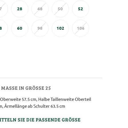
7
28
48
50
52
8
60
98
102
106
MASSE IN GRÖSSE 25
Oberweite 57.5 cm, Halbe Taillenweite Oberteil
m, Ärmellänge ab Schulter 63.5 cm
ITTELN SIE DIE PASSENDE GRÖSSE