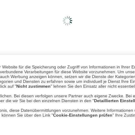
Website für die Speicherung oder Zugriff von Informationen in Ihrer E
n, verbundene Verarbeitungen für diese Website vorzunehmen. Um unser
nd auch Werbung anzeigen können, setzen wir die Dienste der Kategorien
gorien und Diensten zu erfahren sowie um individuell je Dienst Ihre Einw
ick auf "
Nicht zustimmen
" lehnen Sie den Einsatz aller nicht essentie
lichen. Bei diesen verfolgen unsere Partner auch eigene Zwecke. Bei 
er die wir Sie bei den einzelnen Diensten in den "
Detaillierten Einste
Mehr erfahren
Un
rlaubnis, diese Datenübermittlungen vorzunehmen. Weitere Informatione
e können Sie über den Link "
Cookie-Einstellungen prüfen
" Ihre Zust
Über uns
AGB