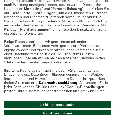
Kategorie "
Statistik
" ein. Damit wir für Sie relevante Inhalte und
auch Werbung anzeigen können, setzen wir die Dienste der
Kategorien "
Marketing
" und "
Personalisierung
" ein. Klicken Sie
Montag bis Samstag 9:00 Uhr bis 18:00 Uhr
auf "
Detaillierte Einstellungen
", um die Einzelheiten zu diesen
Kategorien und Diensten zu erfahren sowie um individuell je
weitere Information
Dienst Ihre Einwilligung zu erteilen. Mit einem Klick auf "
Ich bin
einverstanden
" stimmen Sie dem Einsatz aller Dienste zu. Mit
Klick auf "
Nicht zustimmen
" lehnen Sie den Einsatz aller nicht
essentiellen Dienste ab.
Hier finden Sie uns im Netz
Einige Daten verarbeiten wir gemeinsam mit anderen
Verantwortlichen. Bei diesen verfolgen unsere Partner auch
eigene Zwecke. Bei einigen Verarbeitungen kommt es auch zu
einer Datenübermittlung in die USA. Dies ist mit Risiken
verbunden, über die wir Sie bei den einzelnen Diensten in den
Cookie-Einstellungen in Ihrem Browser
"
Detaillierten Einstellungen
" informieren.
AGB
Rücksendung von Waren
Datenschutz
Impressum
Ihre Einwilligung bezieht sich in diesen Fällen auch auf die
Kontakt
Umwelt und Entsorgung
Erlaubnis, diese Datenübermittlungen vorzunehmen. Weitere
ACHTUNG!
Informationen und Hinweise zu unseren Datenschutzpraktiken
Zur Echtheit von Bewertungen
Hinweisgeber-Schutzgesetz
finden Sie in unserer
Datenschutzerklärung
. Am unteren Ende
Ihr Browser speichert aktuell keine Cookies!
Barrierefreiheit unserer Website
jeder Seite können Sie über den Link "
Cookie-Einstellungen
Leider können Sie in diesem Fall unseren Online-Shop
prüfen
" Ihre Zustimmung jederzeit prüfen und ggf. widerrufen..
Letzte Aktualisierung des Shops
nur eingeschränkt nutzen.
am 09.08.2026 um 23:09
Ich bin einverstanden
Bitte stellen Sie sicher, dass Ihr Browser unsere funktionalen
©
2024 THE BRITISH SHOP
Nicht zustimmen