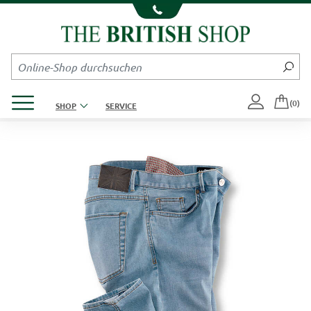
Kompletten Head der Seite überspringen
Produktmenü öffnen
(0)
SHOP
SERVICE