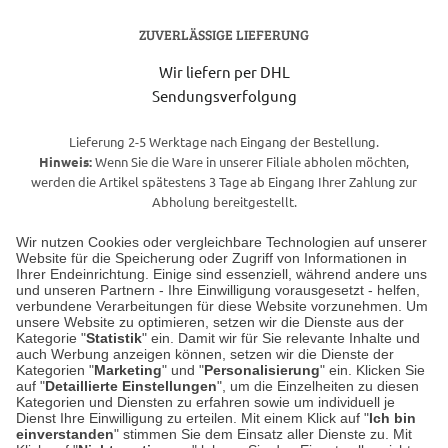
ZUVERLÄSSIGE LIEFERUNG
Wir liefern per DHL
Sendungsverfolgung
Lieferung 2-5 Werktage nach Eingang der Bestellung.
Hinweis:
Wenn Sie die Ware in unserer Filiale abholen möchten,
werden die Artikel spätestens 3 Tage ab Eingang Ihrer Zahlung zur
Abholung bereitgestellt.
Wir nutzen Cookies oder vergleichbare Technologien auf unserer
Website für die Speicherung oder Zugriff von Informationen in
Unser Geschäft in Meckenheim
Ihrer Endeinrichtung. Einige sind essenziell, während andere uns
und unseren Partnern - Ihre Einwilligung vorausgesetzt - helfen,
verbundene Verarbeitungen für diese Website vorzunehmen. Um
Auf dem Steinbüchel 6
unsere Website zu optimieren, setzen wir die Dienste aus der
53340 Meckenheim
Kategorie "
Statistik
" ein. Damit wir für Sie relevante Inhalte und
auch Werbung anzeigen können, setzen wir die Dienste der
Kategorien "
Marketing
" und "
Personalisierung
" ein. Klicken Sie
Montag bis Samstag 9:00 Uhr bis 18:00 Uhr
auf "
Detaillierte Einstellungen
", um die Einzelheiten zu diesen
Kategorien und Diensten zu erfahren sowie um individuell je
weitere Information
Dienst Ihre Einwilligung zu erteilen. Mit einem Klick auf "
Ich bin
einverstanden
" stimmen Sie dem Einsatz aller Dienste zu. Mit