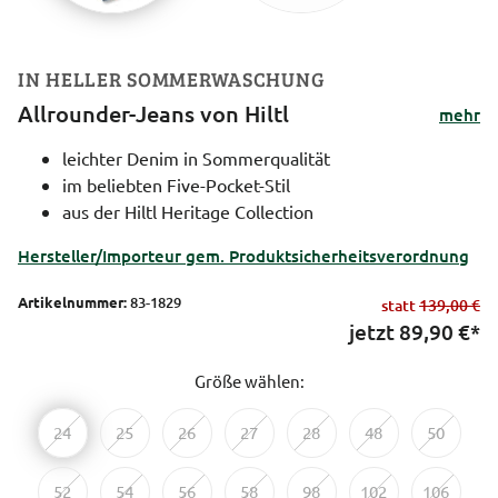
IN HELLER SOMMERWASCHUNG
Allrounder-Jeans von Hiltl
mehr
leichter Denim in Sommerqualität
im beliebten Five-Pocket-Stil
aus der Hiltl Heritage Collection
Hersteller/Importeur gem. Produktsicherheitsverordnung
Artikelnummer:
83-1829
statt
139,00 €
jetzt
89,90
€*
Größe wählen:
24
25
26
27
28
48
50
52
54
56
58
98
102
106