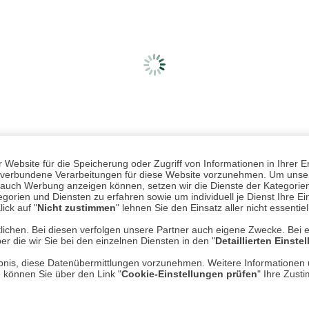
Website für die Speicherung oder Zugriff von Informationen in Ihrer E
n, verbundene Verarbeitungen für diese Website vorzunehmen. Um unser
nd auch Werbung anzeigen können, setzen wir die Dienste der Kategorien
gorien und Diensten zu erfahren sowie um individuell je Dienst Ihre Einw
ick auf "
Nicht zustimmen
" lehnen Sie den Einsatz aller nicht essentie
lichen. Bei diesen verfolgen unsere Partner auch eigene Zwecke. Bei 
er die wir Sie bei den einzelnen Diensten in den "
Detaillierten Einste
Mehr erfahren
Un
rlaubnis, diese Datenübermittlungen vorzunehmen. Weitere Informatione
e können Sie über den Link "
Cookie-Einstellungen prüfen
" Ihre Zust
Über uns