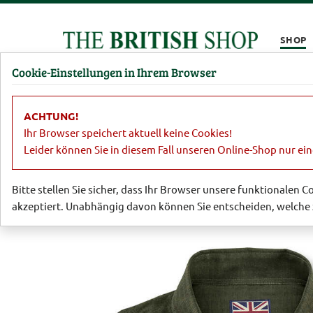
Kompletten Head der Seite überspringen
SHOP
Cookie-Einstellungen in Ihrem Browser
Damen
Herren
Barbour
Parfümerie
Lifestyl
ACHTUNG!
Sale
Herren
Hemden & Shirts
Ihr Browser speichert aktuell keine Cookies!
Leider können Sie in diesem Fall unseren Online-Shop nur ei
Bitte stellen Sie sicher, dass Ihr Browser unsere funktionalen 
akzeptiert. Unabhängig davon können Sie entscheiden, welche 