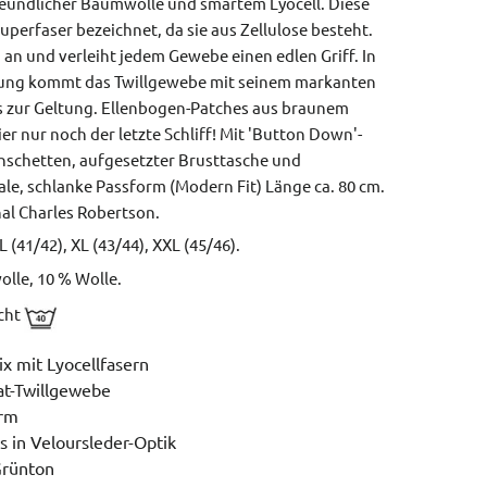
eundlicher Baumwolle und smartem Lyocell. Diese
Superfaser bezeichnet, da sie aus Zellulose besteht.
h an und verleiht jedem Gewebe einen edlen Griff. In
hung kommt das Twillgewebe mit seinem markanten
s zur Geltung. Ellenbogen-Patches aus braunem
er nur noch der letzte Schliff! Mit 'Button Down'-
nschetten, aufgesetzter Brusttasche und
le, schlanke Passform (Modern Fit)
Länge ca. 80 cm.
al Charles Robertson.
L (41/42), XL (43/44), XXL (45/46).
olle, 10 % Wolle.
icht
x mit Lyocellfasern
at-Twillgewebe
orm
 in Veloursleder-Optik
 Grünton