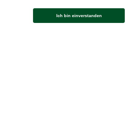
M
Ich bin einverstanden
Anfahrt
Von der Autobahn 565 die Abfahrt Merl nehmen.
Richtung Meckenheim abbiegen.
An der nächsten Kreuzung rechts abbiegen.
ZUVERLÄSSIGE LIEFERUNG
Wir liefern per DHL
Sendungsverfolgung