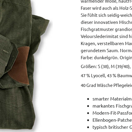
wärmender Wolle, hautfr
Faser wird auch als Holz-
Sie fühlt sich seidig-weic
dieser innovativen Misc
Fischgratmuster grandio
Velourslederimitat sind hi
Kragen, verstellbaren Ma
gerundetem Saum.
Norma
Farbe: dunkelgrün.
Origin
Größen: S (38), M (39/40), 
47 % Lyocell, 43 % Baumw
40 Grad Wäsche Pflegele
smarter Materialmi
markantes Fischgr
Modern-Fit-Passf
Ellenbogen-Patches
typisch britischer