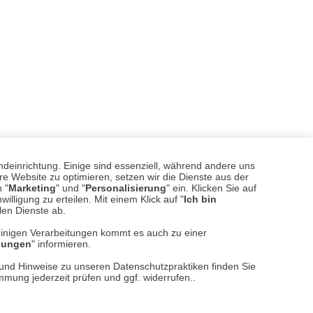
ndeinrichtung. Einige sind essenziell, während andere uns
e Website zu optimieren, setzen wir die Dienste aus der
 "
Marketing
" und "
Personalisierung
" ein. Klicken Sie auf
illigung zu erteilen. Mit einem Klick auf "
Ich bin
llen Dienste ab.
einigen Verarbeitungen kommt es auch zu einer
llungen
" informieren.
sere
Versand- und Zahlungsarten
n und Hinweise zu unseren Datenschutzpraktiken finden Sie
immung jederzeit prüfen und ggf. widerrufen..