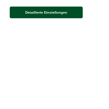
Detaillierte Einstellungen
Adresse
Auf dem Steinbüchel 6
53340 Meckenheim
DIE FEINE ENGLISCHE ART
30 Jahre britische Lebensart
Exklusives Sortiment