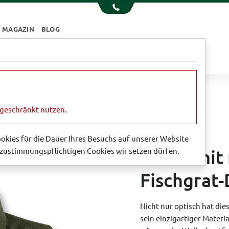
MAGAZIN
BLOG
e
Essen & Trinken
Garten
Sale
Hemd mit markantem Fischgrat-Dessin
ngeschränkt nutzen.
Cookies für die Dauer Ihres Besuchs auf unserer Website
zustimmungspflichtigen Cookies wir setzen dürfen.
Hemd mit
Fischgrat-
Nicht nur optisch hat di
sein einzigartiger Materi