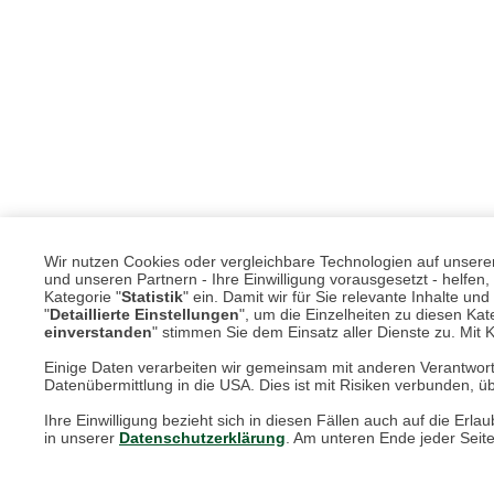
Wir nutzen Cookies oder vergleichbare Technologien auf unserer 
und unseren Partnern - Ihre Einwilligung vorausgesetzt - helfe
Kategorie "
Statistik
" ein. Damit wir für Sie relevante Inhalte u
"
Detaillierte Einstellungen
", um die Einzelheiten zu diesen Kate
einverstanden
" stimmen Sie dem Einsatz aller Dienste zu. Mit Kl
Einige Daten verarbeiten wir gemeinsam mit anderen Verantwort
Datenübermittlung in die USA. Dies ist mit Risiken verbunden, üb
Unsere Services für Sie
Ihre Einwilligung bezieht sich in diesen Fällen auch auf die E
in unserer
Datenschutzerklärung
. Am unteren Ende jeder Seit
Online Magazin