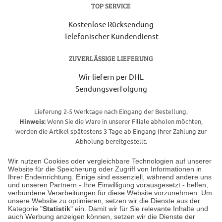
TOP SERVICE
Kostenlose Rücksendung
Telefonischer Kundendienst
ZUVERLÄSSIGE LIEFERUNG
Wir liefern per DHL
Sendungsverfolgung
Lieferung 2-5 Werktage nach Eingang der Bestellung.
Hinweis:
Wenn Sie die Ware in unserer Filiale abholen möchten,
werden die Artikel spätestens 3 Tage ab Eingang Ihrer Zahlung zur
Abholung bereitgestellt.
Wir nutzen Cookies oder vergleichbare Technologien auf unserer
Website für die Speicherung oder Zugriff von Informationen in
Unser Geschäft in Meckenheim
Ihrer Endeinrichtung. Einige sind essenziell, während andere uns
und unseren Partnern - Ihre Einwilligung vorausgesetzt - helfen,
verbundene Verarbeitungen für diese Website vorzunehmen. Um
Auf dem Steinbüchel 6
unsere Website zu optimieren, setzen wir die Dienste aus der
53340 Meckenheim
Kategorie "
Statistik
" ein. Damit wir für Sie relevante Inhalte und
auch Werbung anzeigen können, setzen wir die Dienste der