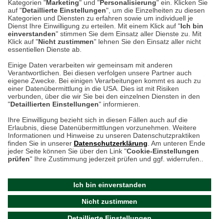
Kategorien "
Marketing
" und "
Personalisierung
" ein. Klicken Sie
Montag bis Samstag 9:00 Uhr bis 18:00 Uhr
auf "
Detaillierte Einstellungen
", um die Einzelheiten zu diesen
Kategorien und Diensten zu erfahren sowie um individuell je
weitere Information
Dienst Ihre Einwilligung zu erteilen. Mit einem Klick auf "
Ich bin
einverstanden
" stimmen Sie dem Einsatz aller Dienste zu. Mit
Klick auf "
Nicht zustimmen
" lehnen Sie den Einsatz aller nicht
essentiellen Dienste ab.
Hier finden Sie uns im Netz
Einige Daten verarbeiten wir gemeinsam mit anderen
Verantwortlichen. Bei diesen verfolgen unsere Partner auch
eigene Zwecke. Bei einigen Verarbeitungen kommt es auch zu
einer Datenübermittlung in die USA. Dies ist mit Risiken
verbunden, über die wir Sie bei den einzelnen Diensten in den
Cookie-Einstellungen in Ihrem Browser
"
Detaillierten Einstellungen
" informieren.
AGB
Rücksendung von Waren
Datenschutz
Impressum
Ihre Einwilligung bezieht sich in diesen Fällen auch auf die
Kontakt
Umwelt und Entsorgung
Erlaubnis, diese Datenübermittlungen vorzunehmen. Weitere
ACHTUNG!
Informationen und Hinweise zu unseren Datenschutzpraktiken
Zur Echtheit von Bewertungen
Hinweisgeber-Schutzgesetz
finden Sie in unserer
Datenschutzerklärung
. Am unteren Ende
Ihr Browser speichert aktuell keine Cookies!
Barrierefreiheit unserer Website
jeder Seite können Sie über den Link "
Cookie-Einstellungen
Leider können Sie in diesem Fall unseren Online-Shop
prüfen
" Ihre Zustimmung jederzeit prüfen und ggf. widerrufen..
Letzte Aktualisierung des Shops
nur eingeschränkt nutzen.
am 10.08.2026 um 11:17
Ich bin einverstanden
Bitte stellen Sie sicher, dass Ihr Browser unsere funktionalen
©
2024 THE BRITISH SHOP
Nicht zustimmen
Cookies für die Dauer Ihres Besuchs auf unserer Website
Versandhandel GmbH & Co. KG
Detaillierte Einstellungen