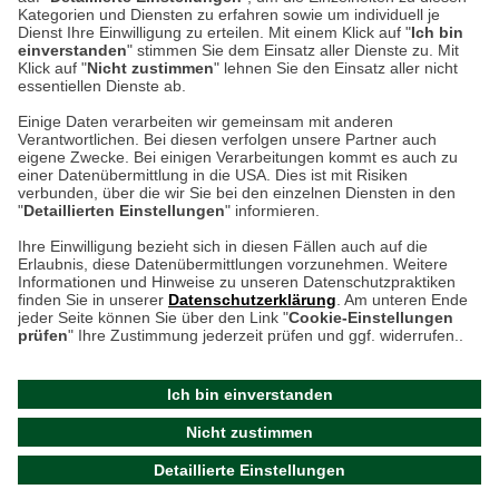
Kategorien und Diensten zu erfahren sowie um individuell je
weitere Information
Dienst Ihre Einwilligung zu erteilen. Mit einem Klick auf "
Ich bin
einverstanden
" stimmen Sie dem Einsatz aller Dienste zu. Mit
Klick auf "
Nicht zustimmen
" lehnen Sie den Einsatz aller nicht
essentiellen Dienste ab.
Hier finden Sie uns im Netz
Einige Daten verarbeiten wir gemeinsam mit anderen
Verantwortlichen. Bei diesen verfolgen unsere Partner auch
eigene Zwecke. Bei einigen Verarbeitungen kommt es auch zu
einer Datenübermittlung in die USA. Dies ist mit Risiken
verbunden, über die wir Sie bei den einzelnen Diensten in den
Cookie-Einstellungen in Ihrem Browser
"
Detaillierten Einstellungen
" informieren.
AGB
Rücksendung von Waren
Datenschutz
Impressum
Ihre Einwilligung bezieht sich in diesen Fällen auch auf die
Kontakt
Umwelt und Entsorgung
Erlaubnis, diese Datenübermittlungen vorzunehmen. Weitere
ACHTUNG!
Informationen und Hinweise zu unseren Datenschutzpraktiken
Zur Echtheit von Bewertungen
Hinweisgeber-Schutzgesetz
finden Sie in unserer
Datenschutzerklärung
. Am unteren Ende
Ihr Browser speichert aktuell keine Cookies!
Barrierefreiheit unserer Website
jeder Seite können Sie über den Link "
Cookie-Einstellungen
Leider können Sie in diesem Fall unseren Online-Shop
prüfen
" Ihre Zustimmung jederzeit prüfen und ggf. widerrufen..
Letzte Aktualisierung des Shops
nur eingeschränkt nutzen.
am 07.08.2026 um 23:24
Ich bin einverstanden
Bitte stellen Sie sicher, dass Ihr Browser unsere funktionalen
©
2024 THE BRITISH SHOP
Nicht zustimmen
Cookies für die Dauer Ihres Besuchs auf unserer Website
Versandhandel GmbH & Co. KG
Detaillierte Einstellungen
akzeptiert. Unabhängig davon können Sie entscheiden,
Aktuelle Cookie-Einstellungen prüfen