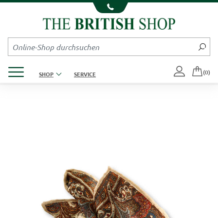
Kompletten Head der Seite überspringen
Produktmenü öffnen
(0)
SHOP
SERVICE