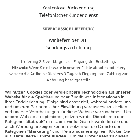
Kostenlose Rücksendung
Telefonischer Kundendienst
ZUVERLÄSSIGE LIEFERUNG
Wir liefern per DHL
Sendungsverfolgung
Lieferung 2-5 Werktage nach Eingang der Bestellung.
Hinweis:
Wenn Sie die Ware in unserer Filiale abholen möchten,
werden die Artikel spätestens 3 Tage ab Eingang Ihrer Zahlung zur
Abholung bereitgestellt.
Wir nutzen Cookies oder vergleichbare Technologien auf unserer
Website für die Speicherung oder Zugriff von Informationen in
Unser Geschäft in Meckenheim
Ihrer Endeinrichtung. Einige sind essenziell, während andere uns
und unseren Partnern - Ihre Einwilligung vorausgesetzt - helfen,
verbundene Verarbeitungen für diese Website vorzunehmen. Um
Auf dem Steinbüchel 6
unsere Website zu optimieren, setzen wir die Dienste aus der
53340 Meckenheim
Kategorie "
Statistik
" ein. Damit wir für Sie relevante Inhalte und
auch Werbung anzeigen können, setzen wir die Dienste der
Kategorien "
Marketing
" und "
Personalisierung
" ein. Klicken Sie
Montag bis Samstag 9:00 Uhr bis 18:00 Uhr
auf "
Detaillierte Einstellungen
", um die Einzelheiten zu diesen