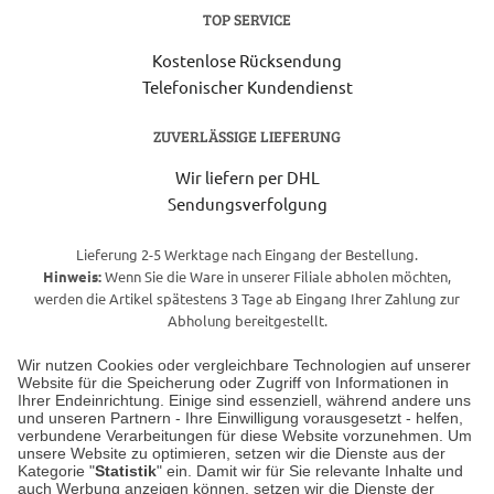
TOP SERVICE
Kostenlose Rücksendung
Telefonischer Kundendienst
ZUVERLÄSSIGE LIEFERUNG
Wir liefern per DHL
Sendungsverfolgung
Lieferung 2-5 Werktage nach Eingang der Bestellung.
Hinweis:
Wenn Sie die Ware in unserer Filiale abholen möchten,
werden die Artikel spätestens 3 Tage ab Eingang Ihrer Zahlung zur
Abholung bereitgestellt.
Wir nutzen Cookies oder vergleichbare Technologien auf unserer
Website für die Speicherung oder Zugriff von Informationen in
Unser Geschäft in Meckenheim
Ihrer Endeinrichtung. Einige sind essenziell, während andere uns
und unseren Partnern - Ihre Einwilligung vorausgesetzt - helfen,
verbundene Verarbeitungen für diese Website vorzunehmen. Um
Auf dem Steinbüchel 6
unsere Website zu optimieren, setzen wir die Dienste aus der
53340 Meckenheim
Kategorie "
Statistik
" ein. Damit wir für Sie relevante Inhalte und
auch Werbung anzeigen können, setzen wir die Dienste der