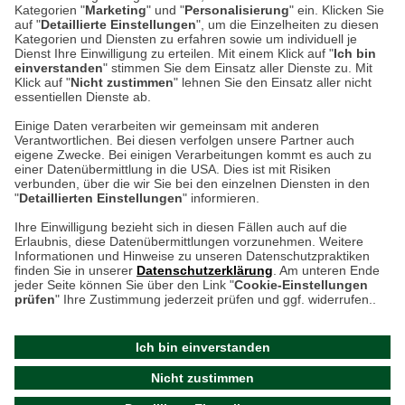
Kategorien "
Marketing
" und "
Personalisierung
" ein. Klicken Sie
Montag bis Samstag 9:00 Uhr bis 18:00 Uhr
auf "
Detaillierte Einstellungen
", um die Einzelheiten zu diesen
Kategorien und Diensten zu erfahren sowie um individuell je
weitere Information
Dienst Ihre Einwilligung zu erteilen. Mit einem Klick auf "
Ich bin
einverstanden
" stimmen Sie dem Einsatz aller Dienste zu. Mit
Klick auf "
Nicht zustimmen
" lehnen Sie den Einsatz aller nicht
essentiellen Dienste ab.
Hier finden Sie uns im Netz
Einige Daten verarbeiten wir gemeinsam mit anderen
Verantwortlichen. Bei diesen verfolgen unsere Partner auch
eigene Zwecke. Bei einigen Verarbeitungen kommt es auch zu
einer Datenübermittlung in die USA. Dies ist mit Risiken
verbunden, über die wir Sie bei den einzelnen Diensten in den
Cookie-Einstellungen in Ihrem Browser
"
Detaillierten Einstellungen
" informieren.
AGB
Rücksendung von Waren
Datenschutz
Impressum
Ihre Einwilligung bezieht sich in diesen Fällen auch auf die
Kontakt
Umwelt und Entsorgung
Erlaubnis, diese Datenübermittlungen vorzunehmen. Weitere
ACHTUNG!
Informationen und Hinweise zu unseren Datenschutzpraktiken
Zur Echtheit von Bewertungen
Hinweisgeber-Schutzgesetz
finden Sie in unserer
Datenschutzerklärung
. Am unteren Ende
Ihr Browser speichert aktuell keine Cookies!
Barrierefreiheit unserer Website
jeder Seite können Sie über den Link "
Cookie-Einstellungen
Leider können Sie in diesem Fall unseren Online-Shop
prüfen
" Ihre Zustimmung jederzeit prüfen und ggf. widerrufen..
Letzte Aktualisierung des Shops
nur eingeschränkt nutzen.
am 08.08.2026 um 12:47
Ich bin einverstanden
Bitte stellen Sie sicher, dass Ihr Browser unsere funktionalen
©
2024 THE BRITISH SHOP
Nicht zustimmen
Cookies für die Dauer Ihres Besuchs auf unserer Website
Versandhandel GmbH & Co. KG