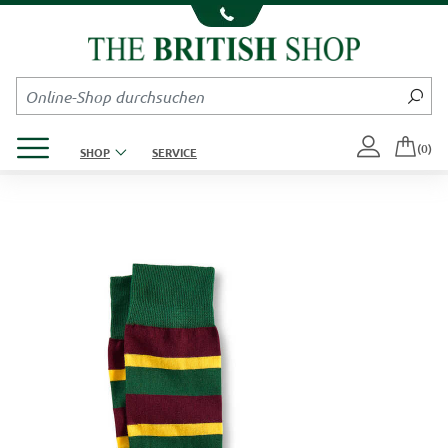
Kompletten Head der Seite überspringen
Produktmenü öffnen
(0)
SHOP
SERVICE