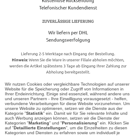
Kostenlose Rücksendung
Telefonischer Kundendienst
ZUVERLÄSSIGE LIEFERUNG
Wir liefern per DHL
Sendungsverfolgung
Lieferung 2-5 Werktage nach Eingang der Bestellung.
Hinweis:
Wenn Sie die Ware in unserer Filiale abholen möchten,
werden die Artikel spätestens 3 Tage ab Eingang Ihrer Zahlung zur
Abholung bereitgestellt.
Wir nutzen Cookies oder vergleichbare Technologien auf unserer
Website für die Speicherung oder Zugriff von Informationen in
Unser Geschäft in Meckenheim
Ihrer Endeinrichtung. Einige sind essenziell, während andere uns
und unseren Partnern - Ihre Einwilligung vorausgesetzt - helfen,
verbundene Verarbeitungen für diese Website vorzunehmen. Um
Auf dem Steinbüchel 6
unsere Website zu optimieren, setzen wir die Dienste aus der
53340 Meckenheim
Kategorie "
Statistik
" ein. Damit wir für Sie relevante Inhalte und
auch Werbung anzeigen können, setzen wir die Dienste der
Kategorien "
Marketing
" und "
Personalisierung
" ein. Klicken Sie
Montag bis Samstag 9:00 Uhr bis 18:00 Uhr
auf "
Detaillierte Einstellungen
", um die Einzelheiten zu diesen
Kategorien und Diensten zu erfahren sowie um individuell je