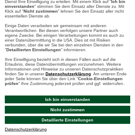
weitere Information
Dienst Ihre Einwilligung zu erteilen. Mit einem Klick auf "
Ich bin
einverstanden
" stimmen Sie dem Einsatz aller Dienste zu. Mit
Klick auf "
Nicht zustimmen
" lehnen Sie den Einsatz aller nicht
essentiellen Dienste ab.
Hier finden Sie uns im Netz
Einige Daten verarbeiten wir gemeinsam mit anderen
Verantwortlichen. Bei diesen verfolgen unsere Partner auch
eigene Zwecke. Bei einigen Verarbeitungen kommt es auch zu
einer Datenübermittlung in die USA. Dies ist mit Risiken
verbunden, über die wir Sie bei den einzelnen Diensten in den
Cookie-Einstellungen in Ihrem Browser
"
Detaillierten Einstellungen
" informieren.
AGB
Rücksendung von Waren
Datenschutz
Impressum
Ihre Einwilligung bezieht sich in diesen Fällen auch auf die
Kontakt
Umwelt und Entsorgung
Erlaubnis, diese Datenübermittlungen vorzunehmen. Weitere
ACHTUNG!
Informationen und Hinweise zu unseren Datenschutzpraktiken
Zur Echtheit von Bewertungen
Hinweisgeber-Schutzgesetz
finden Sie in unserer
Datenschutzerklärung
. Am unteren Ende
Ihr Browser speichert aktuell keine Cookies!
Barrierefreiheit unserer Website
jeder Seite können Sie über den Link "
Cookie-Einstellungen
Leider können Sie in diesem Fall unseren Online-Shop
prüfen
" Ihre Zustimmung jederzeit prüfen und ggf. widerrufen..
Letzte Aktualisierung des Shops
nur eingeschränkt nutzen.
am 07.08.2026 um 23:24
Ich bin einverstanden
Bitte stellen Sie sicher, dass Ihr Browser unsere funktionalen
©
2024 THE BRITISH SHOP
Nicht zustimmen
Cookies für die Dauer Ihres Besuchs auf unserer Website
Versandhandel GmbH & Co. KG
Detaillierte Einstellungen
akzeptiert. Unabhängig davon können Sie entscheiden,
Aktuelle Cookie-Einstellungen prüfen
welche zustimmungspflichtigen Cookies wir setzen dürfen.
Datenschutzerklärung