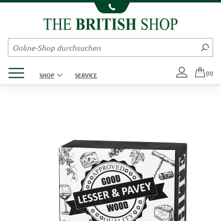
Kompletten Head der Seite überspringen
Produktmenü öffnen
(0)
SHOP
SERVICE