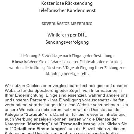
Kostenlose Rücksendung
Telefonischer Kundendienst
ZUVERLÄSSIGE LIEFERUNG
Wir liefern per DHL
Sendungsverfolgung
Lieferung 2-5 Werktage nach Eingang der Bestellung.
Hinweis:
Wenn Sie die Ware in unserer Filiale abholen möchten,
werden die Artikel spätestens 3 Tage ab Eingang Ihrer Zahlung zur
Abholung bereitgestellt.
Wir nutzen Cookies oder vergleichbare Technologien auf unserer
Website für die Speicherung oder Zugriff von Informationen in
Unser Geschäft in Meckenheim
Ihrer Endeinrichtung. Einige sind essenziell, während andere uns
und unseren Partnern - Ihre Einwilligung vorausgesetzt - helfen,
verbundene Verarbeitungen für diese Website vorzunehmen. Um
Auf dem Steinbüchel 6
unsere Website zu optimieren, setzen wir die Dienste aus der
53340 Meckenheim
Kategorie "
Statistik
" ein. Damit wir für Sie relevante Inhalte und
auch Werbung anzeigen können, setzen wir die Dienste der
Kategorien "
Marketing
" und "
Personalisierung
" ein. Klicken Sie
Montag bis Samstag 9:00 Uhr bis 18:00 Uhr
auf "
Detaillierte Einstellungen
", um die Einzelheiten zu diesen
Kategorien und Diensten zu erfahren sowie um individuell je