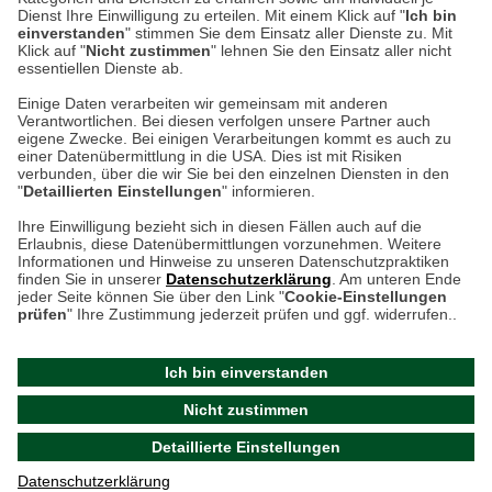
weitere Information
Dienst Ihre Einwilligung zu erteilen. Mit einem Klick auf "
Ich bin
einverstanden
" stimmen Sie dem Einsatz aller Dienste zu. Mit
Klick auf "
Nicht zustimmen
" lehnen Sie den Einsatz aller nicht
essentiellen Dienste ab.
Hier finden Sie uns im Netz
Einige Daten verarbeiten wir gemeinsam mit anderen
Verantwortlichen. Bei diesen verfolgen unsere Partner auch
eigene Zwecke. Bei einigen Verarbeitungen kommt es auch zu
einer Datenübermittlung in die USA. Dies ist mit Risiken
verbunden, über die wir Sie bei den einzelnen Diensten in den
Cookie-Einstellungen in Ihrem Browser
"
Detaillierten Einstellungen
" informieren.
AGB
Rücksendung von Waren
Datenschutz
Impressum
Ihre Einwilligung bezieht sich in diesen Fällen auch auf die
Kontakt
Umwelt und Entsorgung
Erlaubnis, diese Datenübermittlungen vorzunehmen. Weitere
ACHTUNG!
Informationen und Hinweise zu unseren Datenschutzpraktiken
Zur Echtheit von Bewertungen
Hinweisgeber-Schutzgesetz
finden Sie in unserer
Datenschutzerklärung
. Am unteren Ende
Ihr Browser speichert aktuell keine Cookies!
Barrierefreiheit unserer Website
jeder Seite können Sie über den Link "
Cookie-Einstellungen
Leider können Sie in diesem Fall unseren Online-Shop
prüfen
" Ihre Zustimmung jederzeit prüfen und ggf. widerrufen..
Letzte Aktualisierung des Shops
nur eingeschränkt nutzen.
am 10.08.2026 um 13:47
Ich bin einverstanden
Bitte stellen Sie sicher, dass Ihr Browser unsere funktionalen
©
2024 THE BRITISH SHOP
Nicht zustimmen
Cookies für die Dauer Ihres Besuchs auf unserer Website
Versandhandel GmbH & Co. KG
Detaillierte Einstellungen
akzeptiert. Unabhängig davon können Sie entscheiden,
Aktuelle Cookie-Einstellungen prüfen
welche zustimmungspflichtigen Cookies wir setzen dürfen.
Datenschutzerklärung