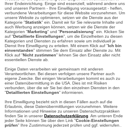
Unser Geschäft in Meckenheim
Ihrer Endeinrichtung. Einige sind essenziell, während andere uns
und unseren Partnern - Ihre Einwilligung vorausgesetzt - helfen,
verbundene Verarbeitungen für diese Website vorzunehmen. Um
Auf dem Steinbüchel 6
unsere Website zu optimieren, setzen wir die Dienste aus der
53340 Meckenheim
Kategorie "
Statistik
" ein. Damit wir für Sie relevante Inhalte und
auch Werbung anzeigen können, setzen wir die Dienste der
Kategorien "
Marketing
" und "
Personalisierung
" ein. Klicken Sie
Montag bis Samstag 9:00 Uhr bis 18:00 Uhr
auf "
Detaillierte Einstellungen
", um die Einzelheiten zu diesen
Kategorien und Diensten zu erfahren sowie um individuell je
weitere Information
Dienst Ihre Einwilligung zu erteilen. Mit einem Klick auf "
Ich bin
einverstanden
" stimmen Sie dem Einsatz aller Dienste zu. Mit
Klick auf "
Nicht zustimmen
" lehnen Sie den Einsatz aller nicht
essentiellen Dienste ab.
Hier finden Sie uns im Netz
Einige Daten verarbeiten wir gemeinsam mit anderen
Verantwortlichen. Bei diesen verfolgen unsere Partner auch
eigene Zwecke. Bei einigen Verarbeitungen kommt es auch zu
einer Datenübermittlung in die USA. Dies ist mit Risiken
verbunden, über die wir Sie bei den einzelnen Diensten in den
Cookie-Einstellungen in Ihrem Browser
"
Detaillierten Einstellungen
" informieren.
AGB
Rücksendung von Waren
Datenschutz
Impressum
Ihre Einwilligung bezieht sich in diesen Fällen auch auf die
Kontakt
Umwelt und Entsorgung
Erlaubnis, diese Datenübermittlungen vorzunehmen. Weitere
ACHTUNG!
Informationen und Hinweise zu unseren Datenschutzpraktiken
Zur Echtheit von Bewertungen
Hinweisgeber-Schutzgesetz
finden Sie in unserer
Datenschutzerklärung
. Am unteren Ende
Ihr Browser speichert aktuell keine Cookies!
Barrierefreiheit unserer Website
jeder Seite können Sie über den Link "
Cookie-Einstellungen
Leider können Sie in diesem Fall unseren Online-Shop
prüfen
" Ihre Zustimmung jederzeit prüfen und ggf. widerrufen..
Letzte Aktualisierung des Shops