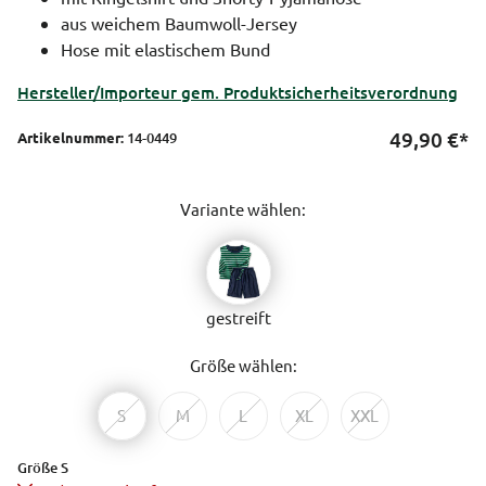
aus weichem Baumwoll-Jersey
Hose mit elastischem Bund
Hersteller/Importeur gem. Produktsicherheitsverordnung
49,90
€*
Artikelnummer:
14-0449
Variante wählen:
gestreift
Größe wählen:
S
M
L
XL
XXL
Größe S