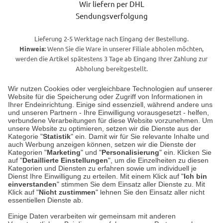
Wir liefern per DHL
Sendungsverfolgung
Lieferung 2-5 Werktage nach Eingang der Bestellung.
Hinweis:
Wenn Sie die Ware in unserer Filiale abholen möchten,
werden die Artikel spätestens 3 Tage ab Eingang Ihrer Zahlung zur
Abholung bereitgestellt.
Wir nutzen Cookies oder vergleichbare Technologien auf unserer
Website für die Speicherung oder Zugriff von Informationen in
Unser Geschäft in Meckenheim
Ihrer Endeinrichtung. Einige sind essenziell, während andere uns
und unseren Partnern - Ihre Einwilligung vorausgesetzt - helfen,
verbundene Verarbeitungen für diese Website vorzunehmen. Um
Auf dem Steinbüchel 6
unsere Website zu optimieren, setzen wir die Dienste aus der
53340 Meckenheim
Kategorie "
Statistik
" ein. Damit wir für Sie relevante Inhalte und
auch Werbung anzeigen können, setzen wir die Dienste der
Kategorien "
Marketing
" und "
Personalisierung
" ein. Klicken Sie
Montag bis Samstag 9:00 Uhr bis 18:00 Uhr
auf "
Detaillierte Einstellungen
", um die Einzelheiten zu diesen
Kategorien und Diensten zu erfahren sowie um individuell je
weitere Information
Dienst Ihre Einwilligung zu erteilen. Mit einem Klick auf "
Ich bin
einverstanden
" stimmen Sie dem Einsatz aller Dienste zu. Mit
Klick auf "
Nicht zustimmen
" lehnen Sie den Einsatz aller nicht
essentiellen Dienste ab.
Hier finden Sie uns im Netz
Einige Daten verarbeiten wir gemeinsam mit anderen