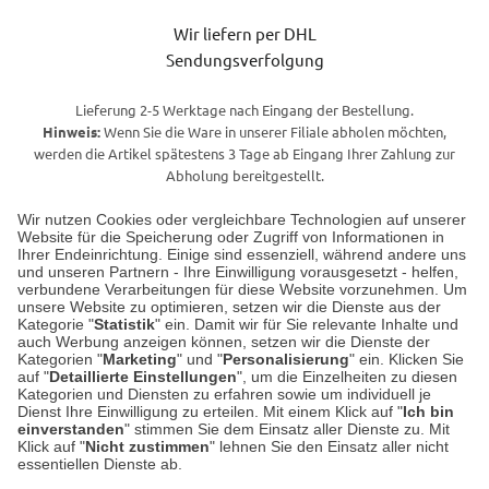
Wir liefern per DHL
Sendungsverfolgung
Lieferung 2-5 Werktage nach Eingang der Bestellung.
Hinweis:
Wenn Sie die Ware in unserer Filiale abholen möchten,
werden die Artikel spätestens 3 Tage ab Eingang Ihrer Zahlung zur
Abholung bereitgestellt.
Wir nutzen Cookies oder vergleichbare Technologien auf unserer
Website für die Speicherung oder Zugriff von Informationen in
Unser Geschäft in Meckenheim
Ihrer Endeinrichtung. Einige sind essenziell, während andere uns
und unseren Partnern - Ihre Einwilligung vorausgesetzt - helfen,
verbundene Verarbeitungen für diese Website vorzunehmen. Um
Auf dem Steinbüchel 6
unsere Website zu optimieren, setzen wir die Dienste aus der
53340 Meckenheim
Kategorie "
Statistik
" ein. Damit wir für Sie relevante Inhalte und
auch Werbung anzeigen können, setzen wir die Dienste der
Kategorien "
Marketing
" und "
Personalisierung
" ein. Klicken Sie
Montag bis Samstag 9:00 Uhr bis 18:00 Uhr
auf "
Detaillierte Einstellungen
", um die Einzelheiten zu diesen
Kategorien und Diensten zu erfahren sowie um individuell je
weitere Information
Dienst Ihre Einwilligung zu erteilen. Mit einem Klick auf "
Ich bin
einverstanden
" stimmen Sie dem Einsatz aller Dienste zu. Mit
Klick auf "
Nicht zustimmen
" lehnen Sie den Einsatz aller nicht
essentiellen Dienste ab.
Hier finden Sie uns im Netz