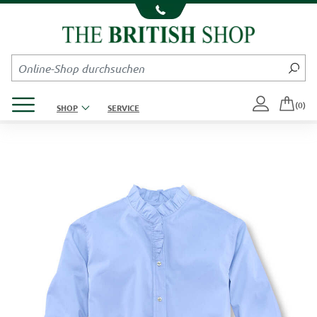
Kompletten Head der Seite überspringen
Produktmenü öffnen
(0)
SHOP
SERVICE