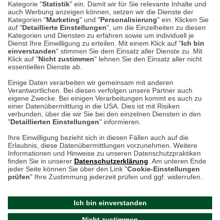
53340 Meckenheim
Kategorie "
Statistik
" ein. Damit wir für Sie relevante Inhalte und
auch Werbung anzeigen können, setzen wir die Dienste der
Kategorien "
Marketing
" und "
Personalisierung
" ein. Klicken Sie
Montag bis Samstag 9:00 Uhr bis 18:00 Uhr
auf "
Detaillierte Einstellungen
", um die Einzelheiten zu diesen
Kategorien und Diensten zu erfahren sowie um individuell je
weitere Information
Dienst Ihre Einwilligung zu erteilen. Mit einem Klick auf "
Ich bin
einverstanden
" stimmen Sie dem Einsatz aller Dienste zu. Mit
Klick auf "
Nicht zustimmen
" lehnen Sie den Einsatz aller nicht
essentiellen Dienste ab.
Hier finden Sie uns im Netz
Einige Daten verarbeiten wir gemeinsam mit anderen
Verantwortlichen. Bei diesen verfolgen unsere Partner auch
eigene Zwecke. Bei einigen Verarbeitungen kommt es auch zu
einer Datenübermittlung in die USA. Dies ist mit Risiken
verbunden, über die wir Sie bei den einzelnen Diensten in den
Cookie-Einstellungen in Ihrem Browser
"
Detaillierten Einstellungen
" informieren.
AGB
Rücksendung von Waren
Datenschutz
Impressum
Ihre Einwilligung bezieht sich in diesen Fällen auch auf die
Kontakt
Umwelt und Entsorgung
Erlaubnis, diese Datenübermittlungen vorzunehmen. Weitere
ACHTUNG!
Informationen und Hinweise zu unseren Datenschutzpraktiken
Zur Echtheit von Bewertungen
Hinweisgeber-Schutzgesetz
finden Sie in unserer
Datenschutzerklärung
. Am unteren Ende
Ihr Browser speichert aktuell keine Cookies!
Barrierefreiheit unserer Website
jeder Seite können Sie über den Link "
Cookie-Einstellungen
Leider können Sie in diesem Fall unseren Online-Shop
prüfen
" Ihre Zustimmung jederzeit prüfen und ggf. widerrufen..
Letzte Aktualisierung des Shops
nur eingeschränkt nutzen.
am 07.08.2026 um 23:24
Ich bin einverstanden
Bitte stellen Sie sicher, dass Ihr Browser unsere funktionalen
©
2024 THE BRITISH SHOP
Nicht zustimmen