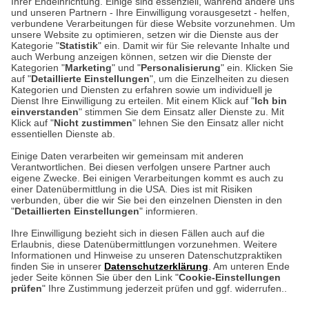
Ihrer Endeinrichtung. Einige sind essenziell, während andere uns
und unseren Partnern - Ihre Einwilligung vorausgesetzt - helfen,
verbundene Verarbeitungen für diese Website vorzunehmen. Um
Auf dem Steinbüchel 6
unsere Website zu optimieren, setzen wir die Dienste aus der
53340 Meckenheim
Kategorie "
Statistik
" ein. Damit wir für Sie relevante Inhalte und
auch Werbung anzeigen können, setzen wir die Dienste der
Kategorien "
Marketing
" und "
Personalisierung
" ein. Klicken Sie
Montag bis Samstag 9:00 Uhr bis 18:00 Uhr
auf "
Detaillierte Einstellungen
", um die Einzelheiten zu diesen
Kategorien und Diensten zu erfahren sowie um individuell je
weitere Information
Dienst Ihre Einwilligung zu erteilen. Mit einem Klick auf "
Ich bin
einverstanden
" stimmen Sie dem Einsatz aller Dienste zu. Mit
Klick auf "
Nicht zustimmen
" lehnen Sie den Einsatz aller nicht
essentiellen Dienste ab.
Hier finden Sie uns im Netz
Einige Daten verarbeiten wir gemeinsam mit anderen
Verantwortlichen. Bei diesen verfolgen unsere Partner auch
eigene Zwecke. Bei einigen Verarbeitungen kommt es auch zu
einer Datenübermittlung in die USA. Dies ist mit Risiken
verbunden, über die wir Sie bei den einzelnen Diensten in den
Cookie-Einstellungen in Ihrem Browser
"
Detaillierten Einstellungen
" informieren.
AGB
Rücksendung von Waren
Datenschutz
Impressum
Ihre Einwilligung bezieht sich in diesen Fällen auch auf die
Kontakt
Umwelt und Entsorgung
Erlaubnis, diese Datenübermittlungen vorzunehmen. Weitere
ACHTUNG!
Informationen und Hinweise zu unseren Datenschutzpraktiken
Zur Echtheit von Bewertungen
Hinweisgeber-Schutzgesetz
finden Sie in unserer
Datenschutzerklärung
. Am unteren Ende
Ihr Browser speichert aktuell keine Cookies!
Barrierefreiheit unserer Website
jeder Seite können Sie über den Link "
Cookie-Einstellungen
Leider können Sie in diesem Fall unseren Online-Shop
prüfen
" Ihre Zustimmung jederzeit prüfen und ggf. widerrufen..
Letzte Aktualisierung des Shops
nur eingeschränkt nutzen.