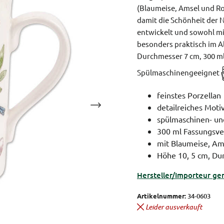
(Blaumeise, Amsel und R
damit die Schönheit der N
entwickelt und sowohl mi
besonders praktisch im A
Durchmesser 7 cm, 300 m
Spülmaschinengeeignet
feinstes Porzellan
detailreiches Moti
spülmaschinen- un
300 ml Fassungsv
mit Blaumeise, Am
Höhe 10, 5 cm, Du
Hersteller/Importeur ge
Artikelnummer:
34-0603
Leider ausverkauft