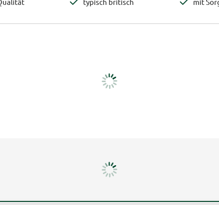
ualität
typisch britisch
mit Sor
Mehr erfahren
Un