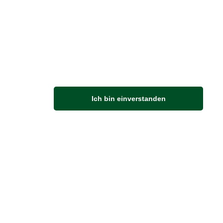
M
Ich bin einverstanden
Anfahrt
Von der Autobahn 565 die Abfahrt Merl nehmen.
Richtung Meckenheim abbiegen.
An der nächsten Kreuzung rechts abbiegen.
ZUVERLÄSSIGE LIEFERUNG