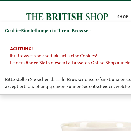
Kompletten Head der Seite überspringen
SHOP
Cookie-Einstellungen in Ihrem Browser
Damen
Herren
Barbour
Parfümerie
Lifestyl
ACHTUNG!
Relaunch
Becher 'Blue Tit, Blackbird 
Ihr Browser speichert aktuell keine Cookies!
Leider können Sie in diesem Fall unseren Online-Shop nur ei
Bitte stellen Sie sicher, dass Ihr Browser unsere funktionalen 
akzeptiert. Unabhängig davon können Sie entscheiden, welche 