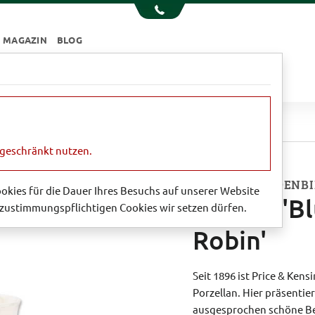
MAGAZIN
BLOG
e
Essen & Trinken
Garten
Sale
& Robin'
ngeschränkt nutzen.
BECHER 'GARDENBI
Cookies für die Dauer Ihres Besuchs auf unserer Website
Becher 'Bl
zustimmungspflichtigen Cookies wir setzen dürfen.
Robin'
Seit 1896 ist Price & Ken
Porzellan. Hier präsentie
ausgesprochen schöne Bech