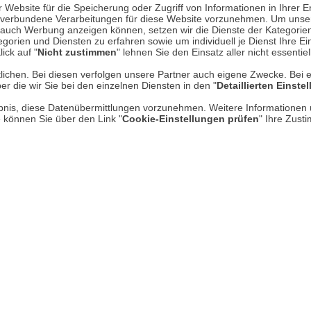
Website für die Speicherung oder Zugriff von Informationen in Ihrer E
n, verbundene Verarbeitungen für diese Website vorzunehmen. Um unser
nd auch Werbung anzeigen können, setzen wir die Dienste der Kategorien
Über uns
gorien und Diensten zu erfahren sowie um individuell je Dienst Ihre Einw
ick auf "
Nicht zustimmen
" lehnen Sie den Einsatz aller nicht essentie
AGB
lichen. Bei diesen verfolgen unsere Partner auch eigene Zwecke. Bei 
er die wir Sie bei den einzelnen Diensten in den "
Detaillierten Einste
Datenschutz
rlaubnis, diese Datenübermittlungen vorzunehmen. Weitere Informatione
Impressum
e können Sie über den Link "
Cookie-Einstellungen prüfen
" Ihre Zust
* P
Kontakt
Hi
Rücksendung von Waren
Umwelt und Entsorgung
Zur Echtheit von Bewertungen
Hinweisgeber-Schutzgesetz
Barrierefreiheit unserer Website
Gesetzliche Gewährleistung