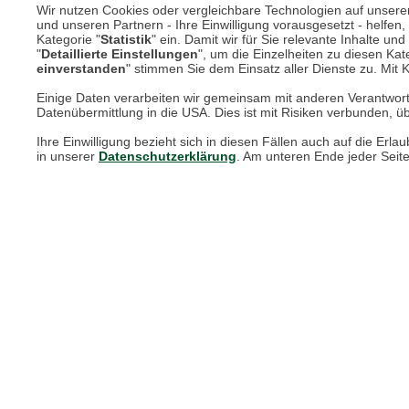
Wir nutzen Cookies oder vergleichbare Technologien auf unserer 
und unseren Partnern - Ihre Einwilligung vorausgesetzt - helfe
Kategorie "
Statistik
" ein. Damit wir für Sie relevante Inhalte u
Online Magazin
"
Detaillierte Einstellungen
", um die Einzelheiten zu diesen Kate
einverstanden
" stimmen Sie dem Einsatz aller Dienste zu. Mit Kl
Newsletter-Archiv
Einige Daten verarbeiten wir gemeinsam mit anderen Verantwort
Datenübermittlung in die USA. Dies ist mit Risiken verbunden, üb
Größenberater
Ihre Einwilligung bezieht sich in diesen Fällen auch auf die E
Blog "Die feine englische Art"
in unserer
Datenschutzerklärung
. Am unteren Ende jeder Seit
Print-Magazin
Blätterkatalog
Barbour Spezialseite
Häufige Fragen
Stellenangebote
Nachhaltigkeit bei THE BRITISH SHOP