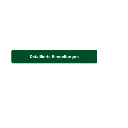
Detaillierte Einstellungen
Adresse
Auf dem Steinbüchel 6
53340 Meckenheim
DIE FEINE ENGLISCHE ART