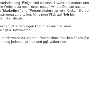
ndeinrichtung. Einige sind essenziell, während andere uns
e Website zu optimieren, setzen wir die Dienste aus der
 "
Marketing
" und "
Personalisierung
" ein. Klicken Sie auf
illigung zu erteilen. Mit einem Klick auf "
Ich bin
llen Dienste ab.
einigen Verarbeitungen kommt es auch zu einer
llungen
" informieren.
n und Hinweise zu unseren Datenschutzpraktiken finden Sie
immung jederzeit prüfen und ggf. widerrufen..
reise inkl. ges. MwSt. / zzgl.
Versandkosten
er finden Sie uns im Netz
Vertrag widerrufen