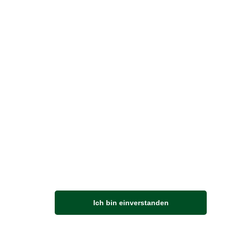
Vertrag widerrufen
M
Anfahrt
Von der Autobahn 565 die Abfahrt Merl nehmen.
Ich bin einverstanden
Richtung Meckenheim abbiegen.