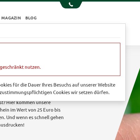
MAGAZIN
BLOG
e
Essen & Trinken
Garten
Sale
ngeschränkt nutzen.
erschenken
Cookies für die Dauer Ihres Besuchs auf unserer Website
zustimmungspflichtigen Cookies wir setzen dürfen.
an eine Freude machen, wissen
ist? Hier kommen unsere
chein im Wert von 25 Euro bis
len. Und wenn es schnell gehen
ausdrucken!