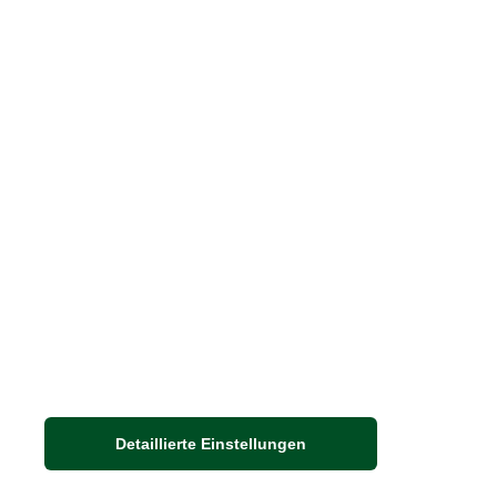
Häufige Fragen
Stellenangebote
Nachhaltigkeit bei THE BRITISH SHOP
Adresse
Auf dem Steinbüchel 6
Detaillierte Einstellungen
53340 Meckenheim