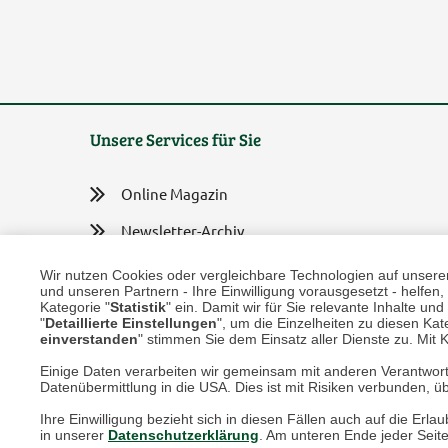
Unsere Services für Sie
Online Magazin
Newsletter-Archiv
Größenberater
Wir nutzen Cookies oder vergleichbare Technologien auf unserer 
und unseren Partnern - Ihre Einwilligung vorausgesetzt - helfe
Blog "Die feine englische Art"
Kategorie "
Statistik
" ein. Damit wir für Sie relevante Inhalte u
"
Detaillierte Einstellungen
", um die Einzelheiten zu diesen Kate
einverstanden
" stimmen Sie dem Einsatz aller Dienste zu. Mit Kl
Print-Magazin
Einige Daten verarbeiten wir gemeinsam mit anderen Verantwort
Blätterkatalog
Datenübermittlung in die USA. Dies ist mit Risiken verbunden, üb
Barbour Spezialseite
Ihre Einwilligung bezieht sich in diesen Fällen auch auf die E
in unserer
Datenschutzerklärung
. Am unteren Ende jeder Seit