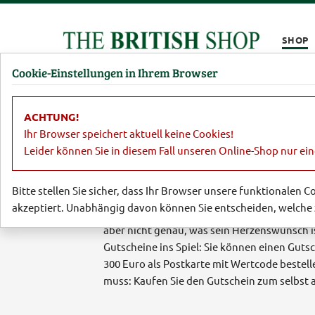
Kompletten Head der Seite überspringen
SHOP
Cookie-Einstellungen in Ihrem Browser
Damen
Herren
Barbour
Parfümerie
Lifestyl
ACHTUNG!
Ihr Browser speichert aktuell keine Cookies!
Leider können Sie in diesem Fall unseren Online-Shop nur ei
Gutscheine zum V
Bitte stellen Sie sicher, dass Ihr Browser unsere funktionalen 
akzeptiert. Unabhängig davon können Sie entscheiden, welche 
Sie möchten einem echten Großbritannien-F
aber nicht genau, was sein Herzenswunsch 
Gutscheine ins Spiel: Sie können einen Guts
300 Euro als Postkarte mit Wertcode bestel
muss: Kaufen Sie den Gutschein zum selbst 