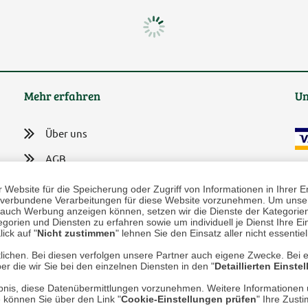
Mehr erfahren
Un
Über uns
AGB
Datenschutz
Website für die Speicherung oder Zugriff von Informationen in Ihrer E
n, verbundene Verarbeitungen für diese Website vorzunehmen. Um unser
Impressum
nd auch Werbung anzeigen können, setzen wir die Dienste der Kategorien
gorien und Diensten zu erfahren sowie um individuell je Dienst Ihre Einw
* P
ick auf "
Nicht zustimmen
" lehnen Sie den Einsatz aller nicht essentie
Kontakt
Hi
lichen. Bei diesen verfolgen unsere Partner auch eigene Zwecke. Bei 
Rücksendung von Waren
er die wir Sie bei den einzelnen Diensten in den "
Detaillierten Einste
Umwelt und Entsorgung
rlaubnis, diese Datenübermittlungen vorzunehmen. Weitere Informatione
e können Sie über den Link "
Cookie-Einstellungen prüfen
" Ihre Zust