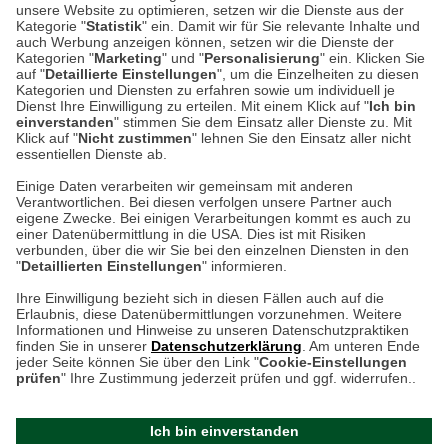
unsere Website zu optimieren, setzen wir die Dienste aus der
53340 Meckenheim
Kategorie "
Statistik
" ein. Damit wir für Sie relevante Inhalte und
auch Werbung anzeigen können, setzen wir die Dienste der
Kategorien "
Marketing
" und "
Personalisierung
" ein. Klicken Sie
Montag bis Samstag 9:00 Uhr bis 18:00 Uhr
auf "
Detaillierte Einstellungen
", um die Einzelheiten zu diesen
Kategorien und Diensten zu erfahren sowie um individuell je
weitere Information
Dienst Ihre Einwilligung zu erteilen. Mit einem Klick auf "
Ich bin
einverstanden
" stimmen Sie dem Einsatz aller Dienste zu. Mit
Klick auf "
Nicht zustimmen
" lehnen Sie den Einsatz aller nicht
essentiellen Dienste ab.
Hier finden Sie uns im Netz
Einige Daten verarbeiten wir gemeinsam mit anderen
Verantwortlichen. Bei diesen verfolgen unsere Partner auch
eigene Zwecke. Bei einigen Verarbeitungen kommt es auch zu
einer Datenübermittlung in die USA. Dies ist mit Risiken
verbunden, über die wir Sie bei den einzelnen Diensten in den
Cookie-Einstellungen in Ihrem Browser
"
Detaillierten Einstellungen
" informieren.
AGB
Rücksendung von Waren
Datenschutz
Impressum
Ihre Einwilligung bezieht sich in diesen Fällen auch auf die
Kontakt
Umwelt und Entsorgung
Erlaubnis, diese Datenübermittlungen vorzunehmen. Weitere
ACHTUNG!
Informationen und Hinweise zu unseren Datenschutzpraktiken
Zur Echtheit von Bewertungen
Hinweisgeber-Schutzgesetz
finden Sie in unserer
Datenschutzerklärung
. Am unteren Ende
Ihr Browser speichert aktuell keine Cookies!
Barrierefreiheit unserer Website
jeder Seite können Sie über den Link "
Cookie-Einstellungen
Leider können Sie in diesem Fall unseren Online-Shop
prüfen
" Ihre Zustimmung jederzeit prüfen und ggf. widerrufen..
Letzte Aktualisierung des Shops
nur eingeschränkt nutzen.
am 07.08.2026 um 09:17
Ich bin einverstanden