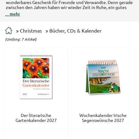
wunderbares Geschenk für Freunde und Verwandte. Denn gerade
zwischen den Jahren haben wir wieder Zeit in Ruhe, ein gutes
Buch zu lesen. Auch Kalender wie unser Rosen- und
... mehr
Katzenkalender eignen sich als Geschenk zu Weihnachten. Sie
gehören zu den Lieblingsprodukten in unserem Wintersortiment.
Christmas
Bücher, CDs & Kalender
(Umfang: 7 Artikel)
Der literarische
Wochenkalender Irische
Gartenkalender 2027
Segenswünsche 2027