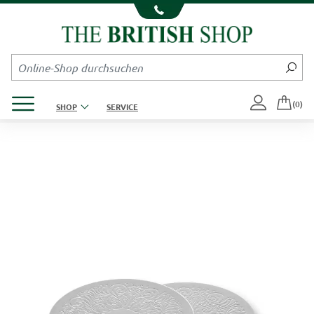
Kompletten Head der Seite überspringen
Produktmenü öffnen
(0)
SHOP
SERVICE