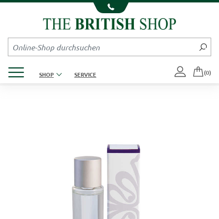
Kompletten Head der Seite überspringen
Produktmenü öffnen
(0)
SHOP
SERVICE