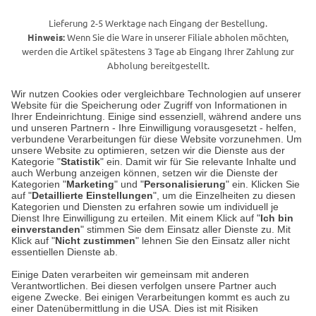
Lieferung 2-5 Werktage nach Eingang der Bestellung.
Hinweis:
Wenn Sie die Ware in unserer Filiale abholen möchten,
werden die Artikel spätestens 3 Tage ab Eingang Ihrer Zahlung zur
Abholung bereitgestellt.
Wir nutzen Cookies oder vergleichbare Technologien auf unserer
Website für die Speicherung oder Zugriff von Informationen in
Unser Geschäft in Meckenheim
Ihrer Endeinrichtung. Einige sind essenziell, während andere uns
und unseren Partnern - Ihre Einwilligung vorausgesetzt - helfen,
verbundene Verarbeitungen für diese Website vorzunehmen. Um
Auf dem Steinbüchel 6
unsere Website zu optimieren, setzen wir die Dienste aus der
53340 Meckenheim
Kategorie "
Statistik
" ein. Damit wir für Sie relevante Inhalte und
auch Werbung anzeigen können, setzen wir die Dienste der
Kategorien "
Marketing
" und "
Personalisierung
" ein. Klicken Sie
Montag bis Samstag 9:00 Uhr bis 18:00 Uhr
auf "
Detaillierte Einstellungen
", um die Einzelheiten zu diesen
Kategorien und Diensten zu erfahren sowie um individuell je
weitere Information
Dienst Ihre Einwilligung zu erteilen. Mit einem Klick auf "
Ich bin
einverstanden
" stimmen Sie dem Einsatz aller Dienste zu. Mit
Klick auf "
Nicht zustimmen
" lehnen Sie den Einsatz aller nicht
essentiellen Dienste ab.
Hier finden Sie uns im Netz
Einige Daten verarbeiten wir gemeinsam mit anderen
Verantwortlichen. Bei diesen verfolgen unsere Partner auch
eigene Zwecke. Bei einigen Verarbeitungen kommt es auch zu
einer Datenübermittlung in die USA. Dies ist mit Risiken