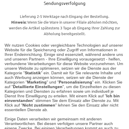
Sendungsverfolgung
Lieferung 2-5 Werktage nach Eingang der Bestellung.
Hinweis:
Wenn Sie die Ware in unserer Filiale abholen möchten,
werden die Artikel spätestens 3 Tage ab Eingang Ihrer Zahlung zur
Abholung bereitgestellt.
Wir nutzen Cookies oder vergleichbare Technologien auf unserer
Website für die Speicherung oder Zugriff von Informationen in
Unser Geschäft in Meckenheim
Ihrer Endeinrichtung. Einige sind essenziell, während andere uns
und unseren Partnern - Ihre Einwilligung vorausgesetzt - helfen,
verbundene Verarbeitungen für diese Website vorzunehmen. Um
Auf dem Steinbüchel 6
unsere Website zu optimieren, setzen wir die Dienste aus der
53340 Meckenheim
Kategorie "
Statistik
" ein. Damit wir für Sie relevante Inhalte und
auch Werbung anzeigen können, setzen wir die Dienste der
Kategorien "
Marketing
" und "
Personalisierung
" ein. Klicken Sie
Montag bis Samstag 9:00 Uhr bis 18:00 Uhr
auf "
Detaillierte Einstellungen
", um die Einzelheiten zu diesen
Kategorien und Diensten zu erfahren sowie um individuell je
weitere Information
Dienst Ihre Einwilligung zu erteilen. Mit einem Klick auf "
Ich bin
einverstanden
" stimmen Sie dem Einsatz aller Dienste zu. Mit
Klick auf "
Nicht zustimmen
" lehnen Sie den Einsatz aller nicht
essentiellen Dienste ab.
Hier finden Sie uns im Netz
Einige Daten verarbeiten wir gemeinsam mit anderen
Verantwortlichen. Bei diesen verfolgen unsere Partner auch
eigene Zwecke. Bei einigen Verarbeitungen kommt es auch zu