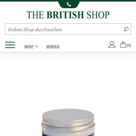
Kompletten Head der Seite überspringen
Produktmenü öffnen
(0)
SHOP
SERVICE