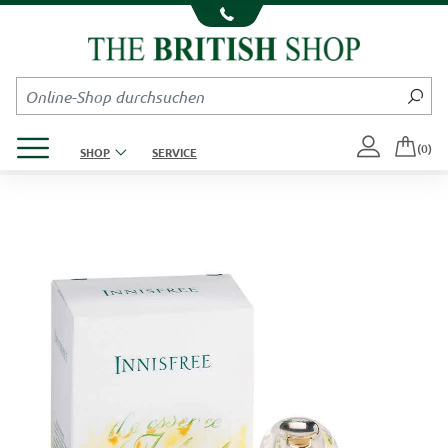
Kompletten Head der Seite überspringen
Produktmenü öffnen
(0)
SHOP
SERVICE