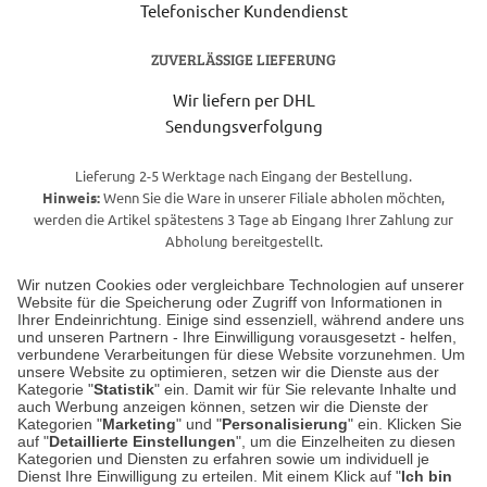
Telefonischer Kundendienst
ZUVERLÄSSIGE LIEFERUNG
Wir liefern per DHL
Sendungsverfolgung
Lieferung 2-5 Werktage nach Eingang der Bestellung.
Hinweis:
Wenn Sie die Ware in unserer Filiale abholen möchten,
werden die Artikel spätestens 3 Tage ab Eingang Ihrer Zahlung zur
Abholung bereitgestellt.
Wir nutzen Cookies oder vergleichbare Technologien auf unserer
Website für die Speicherung oder Zugriff von Informationen in
Unser Geschäft in Meckenheim
Ihrer Endeinrichtung. Einige sind essenziell, während andere uns
und unseren Partnern - Ihre Einwilligung vorausgesetzt - helfen,
verbundene Verarbeitungen für diese Website vorzunehmen. Um
Auf dem Steinbüchel 6
unsere Website zu optimieren, setzen wir die Dienste aus der
53340 Meckenheim
Kategorie "
Statistik
" ein. Damit wir für Sie relevante Inhalte und
auch Werbung anzeigen können, setzen wir die Dienste der
Kategorien "
Marketing
" und "
Personalisierung
" ein. Klicken Sie
Montag bis Samstag 9:00 Uhr bis 18:00 Uhr
auf "
Detaillierte Einstellungen
", um die Einzelheiten zu diesen
Kategorien und Diensten zu erfahren sowie um individuell je
weitere Information
Dienst Ihre Einwilligung zu erteilen. Mit einem Klick auf "
Ich bin