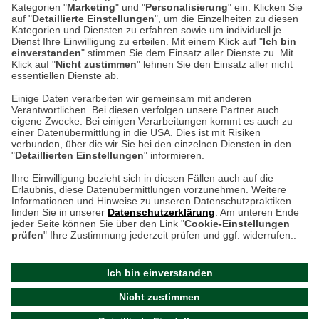
Kategorien "
Marketing
" und "
Personalisierung
" ein. Klicken Sie
Montag bis Samstag 9:00 Uhr bis 18:00 Uhr
auf "
Detaillierte Einstellungen
", um die Einzelheiten zu diesen
Kategorien und Diensten zu erfahren sowie um individuell je
weitere Information
Dienst Ihre Einwilligung zu erteilen. Mit einem Klick auf "
Ich bin
einverstanden
" stimmen Sie dem Einsatz aller Dienste zu. Mit
Klick auf "
Nicht zustimmen
" lehnen Sie den Einsatz aller nicht
essentiellen Dienste ab.
Hier finden Sie uns im Netz
Einige Daten verarbeiten wir gemeinsam mit anderen
Verantwortlichen. Bei diesen verfolgen unsere Partner auch
eigene Zwecke. Bei einigen Verarbeitungen kommt es auch zu
einer Datenübermittlung in die USA. Dies ist mit Risiken
verbunden, über die wir Sie bei den einzelnen Diensten in den
Cookie-Einstellungen in Ihrem Browser
"
Detaillierten Einstellungen
" informieren.
AGB
Rücksendung von Waren
Datenschutz
Impressum
Ihre Einwilligung bezieht sich in diesen Fällen auch auf die
Kontakt
Umwelt und Entsorgung
Erlaubnis, diese Datenübermittlungen vorzunehmen. Weitere
ACHTUNG!
Informationen und Hinweise zu unseren Datenschutzpraktiken
Zur Echtheit von Bewertungen
Hinweisgeber-Schutzgesetz
finden Sie in unserer
Datenschutzerklärung
. Am unteren Ende
Ihr Browser speichert aktuell keine Cookies!
Barrierefreiheit unserer Website
jeder Seite können Sie über den Link "
Cookie-Einstellungen
Leider können Sie in diesem Fall unseren Online-Shop
prüfen
" Ihre Zustimmung jederzeit prüfen und ggf. widerrufen..
Letzte Aktualisierung des Shops
nur eingeschränkt nutzen.
am 07.08.2026 um 23:24
Ich bin einverstanden
Bitte stellen Sie sicher, dass Ihr Browser unsere funktionalen
©
2024 THE BRITISH SHOP
Nicht zustimmen
Cookies für die Dauer Ihres Besuchs auf unserer Website
Versandhandel GmbH & Co. KG