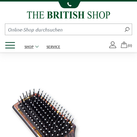
Kompletten Head der Seite überspringen
Produktmenü öffnen
(0)
SHOP
SERVICE