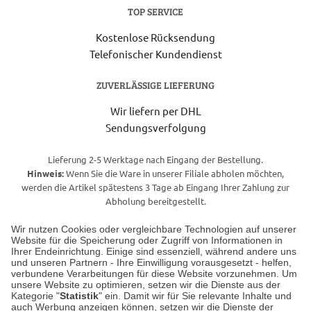
TOP SERVICE
Kostenlose Rücksendung
Telefonischer Kundendienst
ZUVERLÄSSIGE LIEFERUNG
Wir liefern per DHL
Sendungsverfolgung
Lieferung 2-5 Werktage nach Eingang der Bestellung.
Hinweis:
Wenn Sie die Ware in unserer Filiale abholen möchten,
werden die Artikel spätestens 3 Tage ab Eingang Ihrer Zahlung zur
Abholung bereitgestellt.
Wir nutzen Cookies oder vergleichbare Technologien auf unserer
Website für die Speicherung oder Zugriff von Informationen in
Unser Geschäft in Meckenheim
Ihrer Endeinrichtung. Einige sind essenziell, während andere uns
und unseren Partnern - Ihre Einwilligung vorausgesetzt - helfen,
verbundene Verarbeitungen für diese Website vorzunehmen. Um
Auf dem Steinbüchel 6
unsere Website zu optimieren, setzen wir die Dienste aus der
53340 Meckenheim
Kategorie "
Statistik
" ein. Damit wir für Sie relevante Inhalte und
auch Werbung anzeigen können, setzen wir die Dienste der