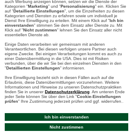
auch Werbung anzeigen können, setzen wir die Dienste der
Kategorien "
Marketing
" und "
Personalisierung
" ein. Klicken Sie
Montag bis Samstag 9:00 Uhr bis 18:00 Uhr
auf "
Detaillierte Einstellungen
", um die Einzelheiten zu diesen
Kategorien und Diensten zu erfahren sowie um individuell je
weitere Information
Dienst Ihre Einwilligung zu erteilen. Mit einem Klick auf "
Ich bin
einverstanden
" stimmen Sie dem Einsatz aller Dienste zu. Mit
Klick auf "
Nicht zustimmen
" lehnen Sie den Einsatz aller nicht
essentiellen Dienste ab.
Hier finden Sie uns im Netz
Einige Daten verarbeiten wir gemeinsam mit anderen
Verantwortlichen. Bei diesen verfolgen unsere Partner auch
eigene Zwecke. Bei einigen Verarbeitungen kommt es auch zu
einer Datenübermittlung in die USA. Dies ist mit Risiken
verbunden, über die wir Sie bei den einzelnen Diensten in den
Cookie-Einstellungen in Ihrem Browser
"
Detaillierten Einstellungen
" informieren.
AGB
Rücksendung von Waren
Datenschutz
Impressum
Ihre Einwilligung bezieht sich in diesen Fällen auch auf die
Kontakt
Umwelt und Entsorgung
Erlaubnis, diese Datenübermittlungen vorzunehmen. Weitere
ACHTUNG!
Informationen und Hinweise zu unseren Datenschutzpraktiken
Zur Echtheit von Bewertungen
Hinweisgeber-Schutzgesetz
finden Sie in unserer
Datenschutzerklärung
. Am unteren Ende
Ihr Browser speichert aktuell keine Cookies!
Barrierefreiheit unserer Website
jeder Seite können Sie über den Link "
Cookie-Einstellungen
Leider können Sie in diesem Fall unseren Online-Shop
prüfen
" Ihre Zustimmung jederzeit prüfen und ggf. widerrufen..
Letzte Aktualisierung des Shops
nur eingeschränkt nutzen.
am 07.08.2026 um 13:17
Ich bin einverstanden
Bitte stellen Sie sicher, dass Ihr Browser unsere funktionalen
©
2024 THE BRITISH SHOP
Nicht zustimmen
Cookies für die Dauer Ihres Besuchs auf unserer Website
Versandhandel GmbH & Co. KG