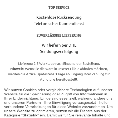
TOP SERVICE
Kostenlose Rücksendung
Telefonischer Kundendienst
ZUVERLÄSSIGE LIEFERUNG
Wir liefern per DHL
Sendungsverfolgung
Lieferung 2-5 Werktage nach Eingang der Bestellung.
Hinweis:
Wenn Sie die Ware in unserer Filiale abholen möchten,
werden die Artikel spätestens 3 Tage ab Eingang Ihrer Zahlung zur
Abholung bereitgestellt.
Wir nutzen Cookies oder vergleichbare Technologien auf unserer
Website für die Speicherung oder Zugriff von Informationen in
Unser Geschäft in Meckenheim
Ihrer Endeinrichtung. Einige sind essenziell, während andere uns
und unseren Partnern - Ihre Einwilligung vorausgesetzt - helfen,
verbundene Verarbeitungen für diese Website vorzunehmen. Um
Auf dem Steinbüchel 6
unsere Website zu optimieren, setzen wir die Dienste aus der
53340 Meckenheim
Kategorie "
Statistik
" ein. Damit wir für Sie relevante Inhalte und