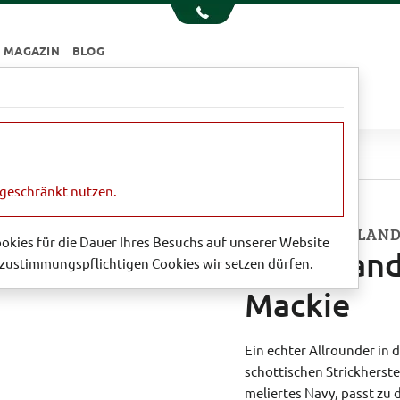
MAGAZIN
BLOG
e
Essen & Trinken
Garten
Sale
ckhandschuhe von Robert Mackie
ngeschränkt nutzen.
MADE IN SCOTLAND
Cookies für die Dauer Ihres Besuchs auf unserer Website
Strickhan
zustimmungspflichtigen Cookies wir setzen dürfen.
Mackie
Ein echter Allrounder in 
schottischen Strickherste
meliertes Navy, passt zu