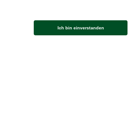
Anfahrt
Ich bin einverstanden
Von der Autobahn 565 die Abfahrt Merl nehmen.
Richtung Meckenheim abbiegen.
An der nächsten Kreuzung rechts abbiegen.
ZUVERLÄSSIGE LIEFERUNG
Wir liefern per DHL
Sendungsverfolgung
er Zahlung zur Abholung bereitgestellt.