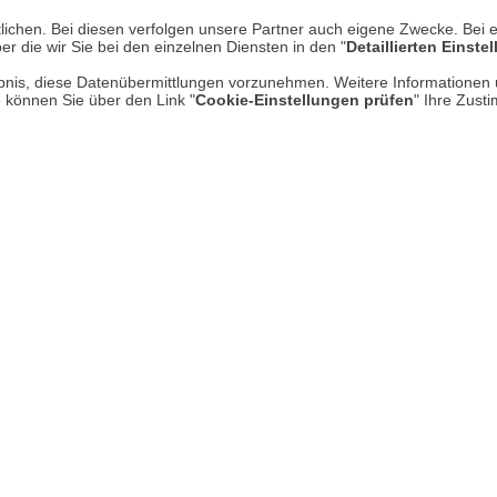
lichen. Bei diesen verfolgen unsere Partner auch eigene Zwecke. Bei 
Impressum
er die wir Sie bei den einzelnen Diensten in den "
Detaillierten Einste
* P
Kontakt
rlaubnis, diese Datenübermittlungen vorzunehmen. Weitere Informatione
Hi
e können Sie über den Link "
Cookie-Einstellungen prüfen
" Ihre Zust
Rücksendung von Waren
Umwelt und Entsorgung
Zur Echtheit von Bewertungen
Hinweisgeber-Schutzgesetz
Barrierefreiheit unserer Website
Gesetzliche Gewährleistung
UNSER LADEN IN MECKENHEI