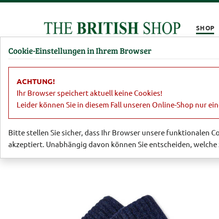
Kompletten Head der Seite überspringen
SHOP
Cookie-Einstellungen in Ihrem Browser
Damen
Herren
Barbour
Parfümerie
Lifestyl
ACHTUNG!
Herren
Schals & Accessoires
Stri
Ihr Browser speichert aktuell keine Cookies!
Leider können Sie in diesem Fall unseren Online-Shop nur ei
Bitte stellen Sie sicher, dass Ihr Browser unsere funktionalen 
akzeptiert. Unabhängig davon können Sie entscheiden, welche 