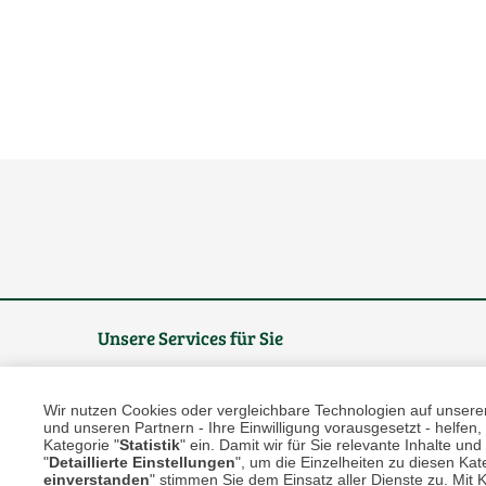
Unsere Services für Sie
Online Magazin
Wir nutzen Cookies oder vergleichbare Technologien auf unserer 
und unseren Partnern - Ihre Einwilligung vorausgesetzt - helfe
Newsletter-Archiv
Kategorie "
Statistik
" ein. Damit wir für Sie relevante Inhalte u
"
Detaillierte Einstellungen
", um die Einzelheiten zu diesen Kate
Größenberater
einverstanden
" stimmen Sie dem Einsatz aller Dienste zu. Mit Kl