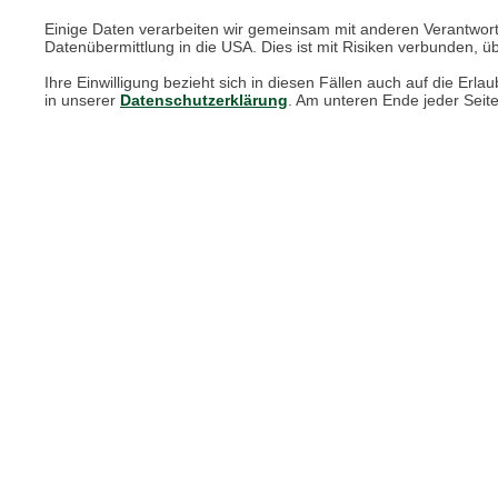
Einige Daten verarbeiten wir gemeinsam mit anderen Verantwort
Blog "Die feine englische Art"
Datenübermittlung in die USA. Dies ist mit Risiken verbunden, üb
Print-Magazin
Ihre Einwilligung bezieht sich in diesen Fällen auch auf die E
in unserer
Datenschutzerklärung
. Am unteren Ende jeder Seit
Blätterkatalog
Barbour Spezialseite
Häufige Fragen
Stellenangebote
Nachhaltigkeit bei THE BRITISH SHOP