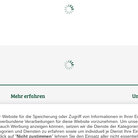
Mehr erfahren
Un
Über uns
Website für die Speicherung oder Zugriff von Informationen in Ihrer E
n, verbundene Verarbeitungen für diese Website vorzunehmen. Um unser
AGB
nd auch Werbung anzeigen können, setzen wir die Dienste der Kategorien
gorien und Diensten zu erfahren sowie um individuell je Dienst Ihre Einw
Datenschutz
ick auf "
Nicht zustimmen
" lehnen Sie den Einsatz aller nicht essentie