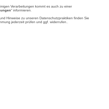
einigen Verarbeitungen kommt es auch zu einer
llungen
" informieren.
reise inkl. ges. MwSt. / zzgl.
Versandkosten
n und Hinweise zu unseren Datenschutzpraktiken finden Sie
er finden Sie uns im Netz
immung jederzeit prüfen und ggf. widerrufen..
Vertrag widerrufen
M