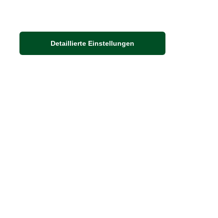
Adresse
Detaillierte Einstellungen
Auf dem Steinbüchel 6
53340 Meckenheim
DIE FEINE ENGLISCHE ART
30 Jahre britische Lebensart
Exklusives Sortiment
Hinweis:
Wenn Sie die Ware in unserer 