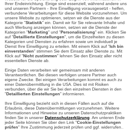
Unser Geschäft in Meckenheim
Ihrer Endeinrichtung. Einige sind essenziell, während andere uns
und unseren Partnern - Ihre Einwilligung vorausgesetzt - helfen,
verbundene Verarbeitungen für diese Website vorzunehmen. Um
Auf dem Steinbüchel 6
unsere Website zu optimieren, setzen wir die Dienste aus der
53340 Meckenheim
Kategorie "
Statistik
" ein. Damit wir für Sie relevante Inhalte und
auch Werbung anzeigen können, setzen wir die Dienste der
Kategorien "
Marketing
" und "
Personalisierung
" ein. Klicken Sie
Montag bis Samstag 9:00 Uhr bis 18:00 Uhr
auf "
Detaillierte Einstellungen
", um die Einzelheiten zu diesen
Kategorien und Diensten zu erfahren sowie um individuell je
weitere Information
Dienst Ihre Einwilligung zu erteilen. Mit einem Klick auf "
Ich bin
einverstanden
" stimmen Sie dem Einsatz aller Dienste zu. Mit
Klick auf "
Nicht zustimmen
" lehnen Sie den Einsatz aller nicht
essentiellen Dienste ab.
Hier finden Sie uns im Netz
Einige Daten verarbeiten wir gemeinsam mit anderen
Verantwortlichen. Bei diesen verfolgen unsere Partner auch
eigene Zwecke. Bei einigen Verarbeitungen kommt es auch zu
einer Datenübermittlung in die USA. Dies ist mit Risiken
verbunden, über die wir Sie bei den einzelnen Diensten in den
Cookie-Einstellungen in Ihrem Browser
"
Detaillierten Einstellungen
" informieren.
AGB
Rücksendung von Waren
Datenschutz
Impressum
Ihre Einwilligung bezieht sich in diesen Fällen auch auf die
Kontakt
Umwelt und Entsorgung
Erlaubnis, diese Datenübermittlungen vorzunehmen. Weitere
ACHTUNG!
Informationen und Hinweise zu unseren Datenschutzpraktiken
Zur Echtheit von Bewertungen
Hinweisgeber-Schutzgesetz
finden Sie in unserer
Datenschutzerklärung
. Am unteren Ende
Ihr Browser speichert aktuell keine Cookies!
Barrierefreiheit unserer Website
jeder Seite können Sie über den Link "
Cookie-Einstellungen
Leider können Sie in diesem Fall unseren Online-Shop
prüfen
" Ihre Zustimmung jederzeit prüfen und ggf. widerrufen..
Letzte Aktualisierung des Shops