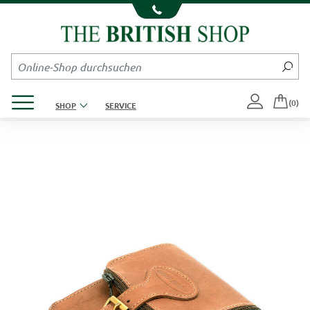
Kompletten Head der Seite überspringen
Produktmenü öffnen
(0)
SHOP
SERVICE