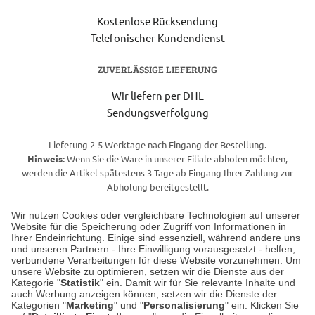
Kostenlose Rücksendung
Telefonischer Kundendienst
ZUVERLÄSSIGE LIEFERUNG
Wir liefern per DHL
Sendungsverfolgung
Lieferung 2-5 Werktage nach Eingang der Bestellung.
Hinweis:
Wenn Sie die Ware in unserer Filiale abholen möchten,
werden die Artikel spätestens 3 Tage ab Eingang Ihrer Zahlung zur
Abholung bereitgestellt.
Wir nutzen Cookies oder vergleichbare Technologien auf unserer
Website für die Speicherung oder Zugriff von Informationen in
Unser Geschäft in Meckenheim
Ihrer Endeinrichtung. Einige sind essenziell, während andere uns
und unseren Partnern - Ihre Einwilligung vorausgesetzt - helfen,
verbundene Verarbeitungen für diese Website vorzunehmen. Um
Auf dem Steinbüchel 6
unsere Website zu optimieren, setzen wir die Dienste aus der
53340 Meckenheim
Kategorie "
Statistik
" ein. Damit wir für Sie relevante Inhalte und
auch Werbung anzeigen können, setzen wir die Dienste der
Kategorien "
Marketing
" und "
Personalisierung
" ein. Klicken Sie
Montag bis Samstag 9:00 Uhr bis 18:00 Uhr