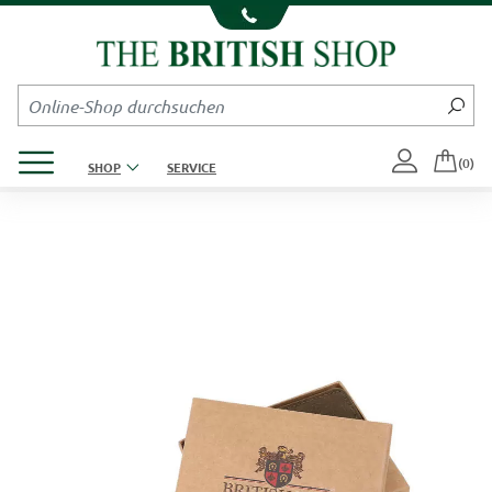
Kompletten Head der Seite überspringen
Produktmenü öffnen
(0)
SHOP
SERVICE