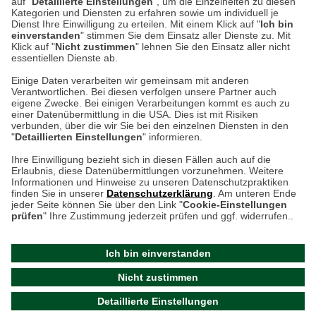
auf "
Detaillierte Einstellungen
", um die Einzelheiten zu diesen
Kategorien und Diensten zu erfahren sowie um individuell je
weitere Information
Dienst Ihre Einwilligung zu erteilen. Mit einem Klick auf "
Ich bin
einverstanden
" stimmen Sie dem Einsatz aller Dienste zu. Mit
Klick auf "
Nicht zustimmen
" lehnen Sie den Einsatz aller nicht
essentiellen Dienste ab.
Hier finden Sie uns im Netz
Einige Daten verarbeiten wir gemeinsam mit anderen
Verantwortlichen. Bei diesen verfolgen unsere Partner auch
eigene Zwecke. Bei einigen Verarbeitungen kommt es auch zu
einer Datenübermittlung in die USA. Dies ist mit Risiken
verbunden, über die wir Sie bei den einzelnen Diensten in den
Cookie-Einstellungen in Ihrem Browser
"
Detaillierten Einstellungen
" informieren.
AGB
Rücksendung von Waren
Datenschutz
Impressum
Ihre Einwilligung bezieht sich in diesen Fällen auch auf die
Kontakt
Umwelt und Entsorgung
Erlaubnis, diese Datenübermittlungen vorzunehmen. Weitere
ACHTUNG!
Informationen und Hinweise zu unseren Datenschutzpraktiken
Zur Echtheit von Bewertungen
Hinweisgeber-Schutzgesetz
finden Sie in unserer
Datenschutzerklärung
. Am unteren Ende
Ihr Browser speichert aktuell keine Cookies!
Barrierefreiheit unserer Website
jeder Seite können Sie über den Link "
Cookie-Einstellungen
Leider können Sie in diesem Fall unseren Online-Shop
prüfen
" Ihre Zustimmung jederzeit prüfen und ggf. widerrufen..
Letzte Aktualisierung des Shops
nur eingeschränkt nutzen.
am 09.08.2026 um 09:47
Ich bin einverstanden
Bitte stellen Sie sicher, dass Ihr Browser unsere funktionalen
©
2024 THE BRITISH SHOP
Nicht zustimmen
Cookies für die Dauer Ihres Besuchs auf unserer Website
Versandhandel GmbH & Co. KG
Detaillierte Einstellungen
akzeptiert. Unabhängig davon können Sie entscheiden,