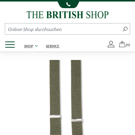
Kompletten Head der Seite überspringen
Produktmenü öffnen
(0)
SHOP
SERVICE