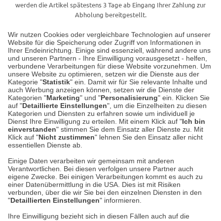
werden die Artikel spätestens 3 Tage ab Eingang Ihrer Zahlung zur
Abholung bereitgestellt.
Wir nutzen Cookies oder vergleichbare Technologien auf unserer
Website für die Speicherung oder Zugriff von Informationen in
Unser Geschäft in Meckenheim
Ihrer Endeinrichtung. Einige sind essenziell, während andere uns
und unseren Partnern - Ihre Einwilligung vorausgesetzt - helfen,
verbundene Verarbeitungen für diese Website vorzunehmen. Um
Auf dem Steinbüchel 6
unsere Website zu optimieren, setzen wir die Dienste aus der
53340 Meckenheim
Kategorie "
Statistik
" ein. Damit wir für Sie relevante Inhalte und
auch Werbung anzeigen können, setzen wir die Dienste der
Kategorien "
Marketing
" und "
Personalisierung
" ein. Klicken Sie
Montag bis Samstag 9:00 Uhr bis 18:00 Uhr
auf "
Detaillierte Einstellungen
", um die Einzelheiten zu diesen
Kategorien und Diensten zu erfahren sowie um individuell je
weitere Information
Dienst Ihre Einwilligung zu erteilen. Mit einem Klick auf "
Ich bin
einverstanden
" stimmen Sie dem Einsatz aller Dienste zu. Mit
Klick auf "
Nicht zustimmen
" lehnen Sie den Einsatz aller nicht
essentiellen Dienste ab.
Hier finden Sie uns im Netz
Einige Daten verarbeiten wir gemeinsam mit anderen
Verantwortlichen. Bei diesen verfolgen unsere Partner auch
eigene Zwecke. Bei einigen Verarbeitungen kommt es auch zu
einer Datenübermittlung in die USA. Dies ist mit Risiken
verbunden, über die wir Sie bei den einzelnen Diensten in den
Cookie-Einstellungen in Ihrem Browser
"
Detaillierten Einstellungen
" informieren.
AGB
Rücksendung von Waren
Datenschutz
Impressum
Ihre Einwilligung bezieht sich in diesen Fällen auch auf die