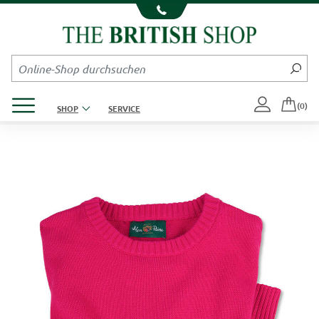
Kompletten Head der Seite überspringen
Produktmenü öffnen
(0)
SHOP
SERVICE