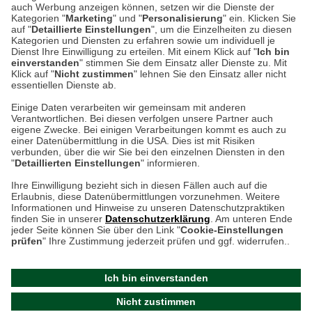
auch Werbung anzeigen können, setzen wir die Dienste der
Kategorien "
Marketing
" und "
Personalisierung
" ein. Klicken Sie
Montag bis Samstag 9:00 Uhr bis 18:00 Uhr
auf "
Detaillierte Einstellungen
", um die Einzelheiten zu diesen
Kategorien und Diensten zu erfahren sowie um individuell je
weitere Information
Dienst Ihre Einwilligung zu erteilen. Mit einem Klick auf "
Ich bin
einverstanden
" stimmen Sie dem Einsatz aller Dienste zu. Mit
Klick auf "
Nicht zustimmen
" lehnen Sie den Einsatz aller nicht
essentiellen Dienste ab.
Hier finden Sie uns im Netz
Einige Daten verarbeiten wir gemeinsam mit anderen
Verantwortlichen. Bei diesen verfolgen unsere Partner auch
eigene Zwecke. Bei einigen Verarbeitungen kommt es auch zu
einer Datenübermittlung in die USA. Dies ist mit Risiken
verbunden, über die wir Sie bei den einzelnen Diensten in den
Cookie-Einstellungen in Ihrem Browser
"
Detaillierten Einstellungen
" informieren.
AGB
Rücksendung von Waren
Datenschutz
Impressum
Ihre Einwilligung bezieht sich in diesen Fällen auch auf die
Kontakt
Umwelt und Entsorgung
Erlaubnis, diese Datenübermittlungen vorzunehmen. Weitere
ACHTUNG!
Informationen und Hinweise zu unseren Datenschutzpraktiken
Zur Echtheit von Bewertungen
Hinweisgeber-Schutzgesetz
finden Sie in unserer
Datenschutzerklärung
. Am unteren Ende
Ihr Browser speichert aktuell keine Cookies!
Barrierefreiheit unserer Website
jeder Seite können Sie über den Link "
Cookie-Einstellungen
Leider können Sie in diesem Fall unseren Online-Shop
prüfen
" Ihre Zustimmung jederzeit prüfen und ggf. widerrufen..
Letzte Aktualisierung des Shops
nur eingeschränkt nutzen.
am 09.08.2026 um 16:47
Ich bin einverstanden
Bitte stellen Sie sicher, dass Ihr Browser unsere funktionalen
©
2024 THE BRITISH SHOP
Nicht zustimmen
Cookies für die Dauer Ihres Besuchs auf unserer Website