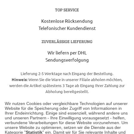
TOP SERVICE
Kostenlose Rücksendung
Telefonischer Kundendienst
ZUVERLÄSSIGE LIEFERUNG
Wir liefern per DHL
Sendungsverfolgung
Lieferung 2-5 Werktage nach Eingang der Bestellung.
Hinweis:
Wenn Sie die Ware in unserer Filiale abholen möchten,
werden die Artikel spätestens 3 Tage ab Eingang Ihrer Zahlung zur
Abholung bereitgestellt.
Wir nutzen Cookies oder vergleichbare Technologien auf unserer
Website für die Speicherung oder Zugriff von Informationen in
Unser Geschäft in Meckenheim
Ihrer Endeinrichtung. Einige sind essenziell, während andere uns
und unseren Partnern - Ihre Einwilligung vorausgesetzt - helfen,
verbundene Verarbeitungen für diese Website vorzunehmen. Um
Auf dem Steinbüchel 6
unsere Website zu optimieren, setzen wir die Dienste aus der
53340 Meckenheim
Kategorie "
Statistik
" ein. Damit wir für Sie relevante Inhalte und