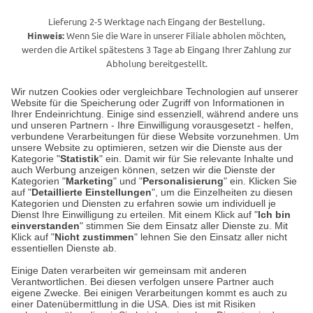
Lieferung 2-5 Werktage nach Eingang der Bestellung.
Hinweis:
Wenn Sie die Ware in unserer Filiale abholen möchten,
werden die Artikel spätestens 3 Tage ab Eingang Ihrer Zahlung zur
Abholung bereitgestellt.
Wir nutzen Cookies oder vergleichbare Technologien auf unserer
Website für die Speicherung oder Zugriff von Informationen in
Unser Geschäft in Meckenheim
Ihrer Endeinrichtung. Einige sind essenziell, während andere uns
und unseren Partnern - Ihre Einwilligung vorausgesetzt - helfen,
verbundene Verarbeitungen für diese Website vorzunehmen. Um
Auf dem Steinbüchel 6
unsere Website zu optimieren, setzen wir die Dienste aus der
53340 Meckenheim
Kategorie "
Statistik
" ein. Damit wir für Sie relevante Inhalte und
auch Werbung anzeigen können, setzen wir die Dienste der
Kategorien "
Marketing
" und "
Personalisierung
" ein. Klicken Sie
Montag bis Samstag 9:00 Uhr bis 18:00 Uhr
auf "
Detaillierte Einstellungen
", um die Einzelheiten zu diesen
Kategorien und Diensten zu erfahren sowie um individuell je
weitere Information
Dienst Ihre Einwilligung zu erteilen. Mit einem Klick auf "
Ich bin
einverstanden
" stimmen Sie dem Einsatz aller Dienste zu. Mit
Klick auf "
Nicht zustimmen
" lehnen Sie den Einsatz aller nicht
essentiellen Dienste ab.
Hier finden Sie uns im Netz
Einige Daten verarbeiten wir gemeinsam mit anderen
Verantwortlichen. Bei diesen verfolgen unsere Partner auch
eigene Zwecke. Bei einigen Verarbeitungen kommt es auch zu
einer Datenübermittlung in die USA. Dies ist mit Risiken