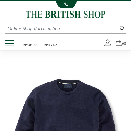
Kompletten Head der Seite überspringen
Produktmenü öffnen
(0)
SHOP
SERVICE