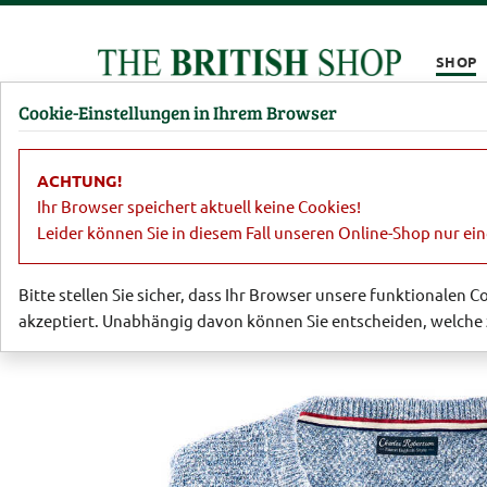
Kompletten Head der Seite überspringen
SHOP
Cookie-Einstellungen in Ihrem Browser
Damen
Herren
Barbour
Parfümerie
Lifestyl
ACHTUNG!
Herren
Pullover & Strickjacken
Ey
Ihr Browser speichert aktuell keine Cookies!
Leider können Sie in diesem Fall unseren Online-Shop nur ei
Bitte stellen Sie sicher, dass Ihr Browser unsere funktionalen 
akzeptiert. Unabhängig davon können Sie entscheiden, welche 