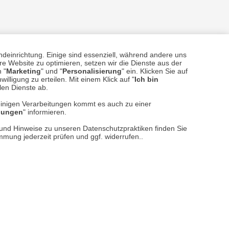
ndeinrichtung. Einige sind essenziell, während andere uns
e Website zu optimieren, setzen wir die Dienste aus der
 "
Marketing
" und "
Personalisierung
" ein. Klicken Sie auf
illigung zu erteilen. Mit einem Klick auf "
Ich bin
sere
Versand- und Zahlungsarten
llen Dienste ab.
einigen Verarbeitungen kommt es auch zu einer
llungen
" informieren.
n und Hinweise zu unseren Datenschutzpraktiken finden Sie
immung jederzeit prüfen und ggf. widerrufen..
reise inkl. ges. MwSt. / zzgl.
Versandkosten
er finden Sie uns im Netz