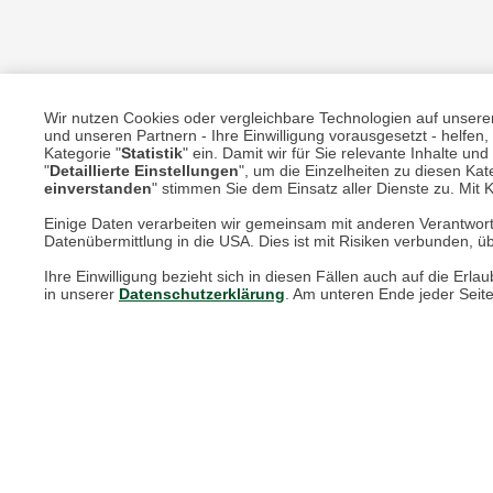
Wir nutzen Cookies oder vergleichbare Technologien auf unserer 
und unseren Partnern - Ihre Einwilligung vorausgesetzt - helfe
Kategorie "
Statistik
" ein. Damit wir für Sie relevante Inhalte u
"
Detaillierte Einstellungen
", um die Einzelheiten zu diesen Kate
Unsere Services für Sie
einverstanden
" stimmen Sie dem Einsatz aller Dienste zu. Mit Kl
Einige Daten verarbeiten wir gemeinsam mit anderen Verantwort
Online Magazin
Datenübermittlung in die USA. Dies ist mit Risiken verbunden, üb
Newsletter-Archiv
Ihre Einwilligung bezieht sich in diesen Fällen auch auf die E
in unserer
Datenschutzerklärung
. Am unteren Ende jeder Seit
Größenberater
Blog "Die feine englische Art"
Print-Magazin
Blätterkatalog
Barbour Spezialseite