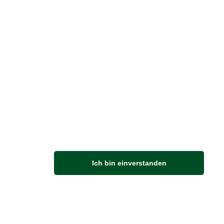
Vertrag widerrufen
M
Ich bin einverstanden
Anfahrt
Von der Autobahn 565 die Abfahrt Merl nehmen.
Richtung Meckenheim abbiegen.