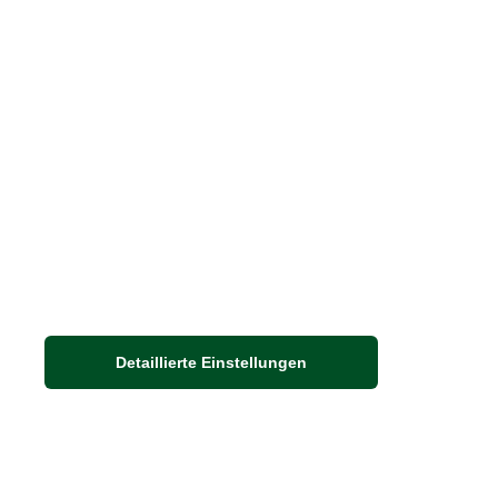
Häufige Fragen
Stellenangebote
Nachhaltigkeit bei THE BRITISH SHOP
Detaillierte Einstellungen
Adresse
Auf dem Steinbüchel 6
53340 Meckenheim