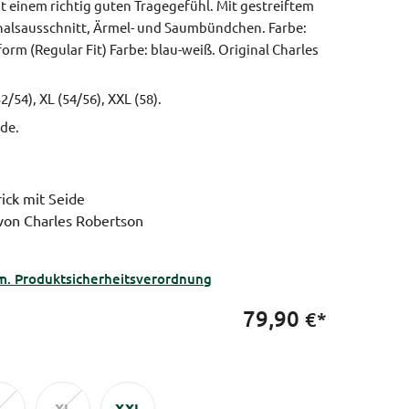
t einem richtig guten Tragegefühl. Mit gestreiftem
alsausschnitt, Ärmel- und Saumbündchen. Farbe:
orm (Regular Fit)
Farbe: blau-weiß.
Original Charles
52/54), XL (54/56), XXL (58).
de.
rick mit Seide
 von Charles Robertson
m. Produktsicherheitsverordnung
79,90
€*
L
XL
XXL