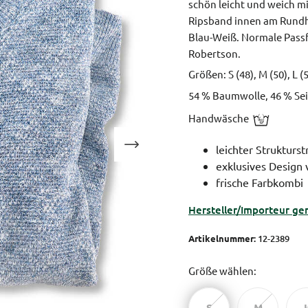
schön leicht und weich mi
Ripsband innen am Rundh
Blau-Weiß.
Normale Passf
Robertson.
Größen: S (48), M (50), L (
54 % Baumwolle, 46 % Sei
Handwäsche
leichter Strukturst
exklusives Design
frische Farbkombi
Hersteller/Importeur ge
Artikelnummer:
12-2389
Größe wählen:
S
M