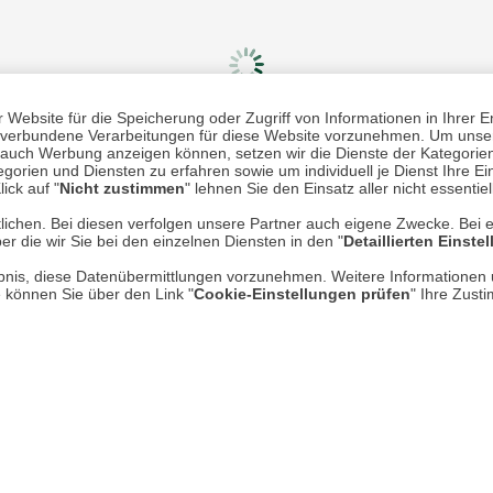
Website für die Speicherung oder Zugriff von Informationen in Ihrer E
n, verbundene Verarbeitungen für diese Website vorzunehmen. Um unser
nd auch Werbung anzeigen können, setzen wir die Dienste der Kategorien
gorien und Diensten zu erfahren sowie um individuell je Dienst Ihre Einw
Mehr erfahren
Un
ick auf "
Nicht zustimmen
" lehnen Sie den Einsatz aller nicht essentie
lichen. Bei diesen verfolgen unsere Partner auch eigene Zwecke. Bei 
Über uns
er die wir Sie bei den einzelnen Diensten in den "
Detaillierten Einste
AGB
rlaubnis, diese Datenübermittlungen vorzunehmen. Weitere Informatione
e können Sie über den Link "
Cookie-Einstellungen prüfen
" Ihre Zust
Datenschutz
Impressum
* P
Kontakt
Hi
Rücksendung von Waren
Umwelt und Entsorgung