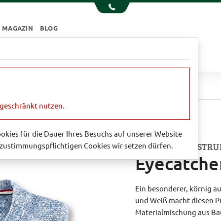
MAGAZIN
BLOG
e
Essen & Trinken
Garten
Sale
ecatcher-Pullover 'Grantham'
ngeschränkt nutzen.
Cookies für die Dauer Ihres Besuchs auf unserer Website
zustimmungspflichtigen Cookies wir setzen dürfen.
IN KÖRNIGEM STRU
Eyecatche
Ein besonderer, körnig au
und Weiß macht diesen Pu
Materialmischung aus Bau