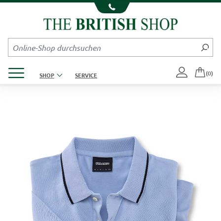
Kompletten Head der Seite überspringen
Produktmenü öffnen
(0)
SHOP
SERVICE