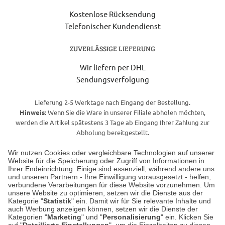
Kostenlose Rücksendung
Telefonischer Kundendienst
ZUVERLÄSSIGE LIEFERUNG
Wir liefern per DHL
Sendungsverfolgung
Lieferung 2-5 Werktage nach Eingang der Bestellung.
Hinweis:
Wenn Sie die Ware in unserer Filiale abholen möchten,
werden die Artikel spätestens 3 Tage ab Eingang Ihrer Zahlung zur
Abholung bereitgestellt.
Wir nutzen Cookies oder vergleichbare Technologien auf unserer
Website für die Speicherung oder Zugriff von Informationen in
Unser Geschäft in Meckenheim
Ihrer Endeinrichtung. Einige sind essenziell, während andere uns
und unseren Partnern - Ihre Einwilligung vorausgesetzt - helfen,
verbundene Verarbeitungen für diese Website vorzunehmen. Um
Auf dem Steinbüchel 6
unsere Website zu optimieren, setzen wir die Dienste aus der
53340 Meckenheim
Kategorie "
Statistik
" ein. Damit wir für Sie relevante Inhalte und
auch Werbung anzeigen können, setzen wir die Dienste der
Kategorien "
Marketing
" und "
Personalisierung
" ein. Klicken Sie
Montag bis Samstag 9:00 Uhr bis 18:00 Uhr