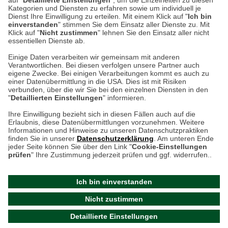
auf "
Detaillierte Einstellungen
", um die Einzelheiten zu diesen
Kategorien und Diensten zu erfahren sowie um individuell je
weitere Information
Dienst Ihre Einwilligung zu erteilen. Mit einem Klick auf "
Ich bin
einverstanden
" stimmen Sie dem Einsatz aller Dienste zu. Mit
Klick auf "
Nicht zustimmen
" lehnen Sie den Einsatz aller nicht
essentiellen Dienste ab.
Hier finden Sie uns im Netz
Einige Daten verarbeiten wir gemeinsam mit anderen
Verantwortlichen. Bei diesen verfolgen unsere Partner auch
eigene Zwecke. Bei einigen Verarbeitungen kommt es auch zu
einer Datenübermittlung in die USA. Dies ist mit Risiken
verbunden, über die wir Sie bei den einzelnen Diensten in den
Cookie-Einstellungen in Ihrem Browser
"
Detaillierten Einstellungen
" informieren.
AGB
Rücksendung von Waren
Datenschutz
Impressum
Ihre Einwilligung bezieht sich in diesen Fällen auch auf die
Kontakt
Umwelt und Entsorgung
Erlaubnis, diese Datenübermittlungen vorzunehmen. Weitere
ACHTUNG!
Informationen und Hinweise zu unseren Datenschutzpraktiken
Zur Echtheit von Bewertungen
Hinweisgeber-Schutzgesetz
finden Sie in unserer
Datenschutzerklärung
. Am unteren Ende
Ihr Browser speichert aktuell keine Cookies!
Barrierefreiheit unserer Website
jeder Seite können Sie über den Link "
Cookie-Einstellungen
Leider können Sie in diesem Fall unseren Online-Shop
prüfen
" Ihre Zustimmung jederzeit prüfen und ggf. widerrufen..
Letzte Aktualisierung des Shops
nur eingeschränkt nutzen.
am 07.08.2026 um 23:24
Ich bin einverstanden
Bitte stellen Sie sicher, dass Ihr Browser unsere funktionalen
©
2024 THE BRITISH SHOP
Nicht zustimmen
Cookies für die Dauer Ihres Besuchs auf unserer Website
Versandhandel GmbH & Co. KG
Detaillierte Einstellungen
akzeptiert. Unabhängig davon können Sie entscheiden,