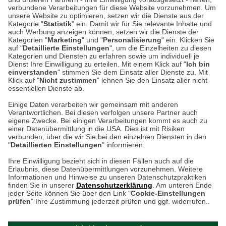
verbundene Verarbeitungen für diese Website vorzunehmen. Um
Auf dem Steinbüchel 6
unsere Website zu optimieren, setzen wir die Dienste aus der
53340 Meckenheim
Kategorie "
Statistik
" ein. Damit wir für Sie relevante Inhalte und
auch Werbung anzeigen können, setzen wir die Dienste der
Kategorien "
Marketing
" und "
Personalisierung
" ein. Klicken Sie
Montag bis Samstag 9:00 Uhr bis 18:00 Uhr
auf "
Detaillierte Einstellungen
", um die Einzelheiten zu diesen
Kategorien und Diensten zu erfahren sowie um individuell je
weitere Information
Dienst Ihre Einwilligung zu erteilen. Mit einem Klick auf "
Ich bin
einverstanden
" stimmen Sie dem Einsatz aller Dienste zu. Mit
Klick auf "
Nicht zustimmen
" lehnen Sie den Einsatz aller nicht
essentiellen Dienste ab.
Hier finden Sie uns im Netz
Einige Daten verarbeiten wir gemeinsam mit anderen
Verantwortlichen. Bei diesen verfolgen unsere Partner auch
eigene Zwecke. Bei einigen Verarbeitungen kommt es auch zu
einer Datenübermittlung in die USA. Dies ist mit Risiken
verbunden, über die wir Sie bei den einzelnen Diensten in den
Cookie-Einstellungen in Ihrem Browser
"
Detaillierten Einstellungen
" informieren.
AGB
Rücksendung von Waren
Datenschutz
Impressum
Ihre Einwilligung bezieht sich in diesen Fällen auch auf die
Kontakt
Umwelt und Entsorgung
Erlaubnis, diese Datenübermittlungen vorzunehmen. Weitere
ACHTUNG!
Informationen und Hinweise zu unseren Datenschutzpraktiken
Zur Echtheit von Bewertungen
Hinweisgeber-Schutzgesetz
finden Sie in unserer
Datenschutzerklärung
. Am unteren Ende
Ihr Browser speichert aktuell keine Cookies!
Barrierefreiheit unserer Website
jeder Seite können Sie über den Link "
Cookie-Einstellungen
Leider können Sie in diesem Fall unseren Online-Shop
prüfen
" Ihre Zustimmung jederzeit prüfen und ggf. widerrufen..
Letzte Aktualisierung des Shops
nur eingeschränkt nutzen.
am 09.08.2026 um 11:17