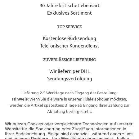
30 Jahre britische Lebensart
Exklusives Sortiment
TOP SERVICE
Kostenlose Rücksendung
Telefonischer Kundendienst
ZUVERLÄSSIGE LIEFERUNG
Wir liefern per DHL
Sendungsverfolgung
Lieferung 2-5 Werktage nach Eingang der Bestellung.
Hinweis:
Wenn Sie die Ware in unserer Filiale abholen möchten,
werden die Artikel spätestens 3 Tage ab Eingang Ihrer Zahlung zur
Abholung bereitgestellt.
Wir nutzen Cookies oder vergleichbare Technologien auf unserer
Website für die Speicherung oder Zugriff von Informationen in
Unser Geschäft in Meckenheim
Ihrer Endeinrichtung. Einige sind essenziell, während andere uns
und unseren Partnern - Ihre Einwilligung vorausgesetzt - helfen,