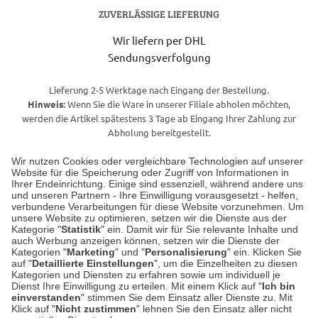
ZUVERLÄSSIGE LIEFERUNG
Wir liefern per DHL
Sendungsverfolgung
Lieferung 2-5 Werktage nach Eingang der Bestellung.
Hinweis:
Wenn Sie die Ware in unserer Filiale abholen möchten,
werden die Artikel spätestens 3 Tage ab Eingang Ihrer Zahlung zur
Abholung bereitgestellt.
Wir nutzen Cookies oder vergleichbare Technologien auf unserer
Website für die Speicherung oder Zugriff von Informationen in
Unser Geschäft in Meckenheim
Ihrer Endeinrichtung. Einige sind essenziell, während andere uns
und unseren Partnern - Ihre Einwilligung vorausgesetzt - helfen,
verbundene Verarbeitungen für diese Website vorzunehmen. Um
Auf dem Steinbüchel 6
unsere Website zu optimieren, setzen wir die Dienste aus der
53340 Meckenheim
Kategorie "
Statistik
" ein. Damit wir für Sie relevante Inhalte und
auch Werbung anzeigen können, setzen wir die Dienste der
Kategorien "
Marketing
" und "
Personalisierung
" ein. Klicken Sie
Montag bis Samstag 9:00 Uhr bis 18:00 Uhr
auf "
Detaillierte Einstellungen
", um die Einzelheiten zu diesen
Kategorien und Diensten zu erfahren sowie um individuell je
weitere Information
Dienst Ihre Einwilligung zu erteilen. Mit einem Klick auf "
Ich bin
einverstanden
" stimmen Sie dem Einsatz aller Dienste zu. Mit
Klick auf "
Nicht zustimmen
" lehnen Sie den Einsatz aller nicht