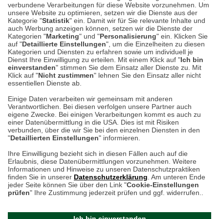
verbundene Verarbeitungen für diese Website vorzunehmen. Um
Auf dem Steinbüchel 6
unsere Website zu optimieren, setzen wir die Dienste aus der
53340 Meckenheim
Kategorie "
Statistik
" ein. Damit wir für Sie relevante Inhalte und
auch Werbung anzeigen können, setzen wir die Dienste der
Kategorien "
Marketing
" und "
Personalisierung
" ein. Klicken Sie
Montag bis Samstag 9:00 Uhr bis 18:00 Uhr
auf "
Detaillierte Einstellungen
", um die Einzelheiten zu diesen
Kategorien und Diensten zu erfahren sowie um individuell je
weitere Information
Dienst Ihre Einwilligung zu erteilen. Mit einem Klick auf "
Ich bin
einverstanden
" stimmen Sie dem Einsatz aller Dienste zu. Mit
Klick auf "
Nicht zustimmen
" lehnen Sie den Einsatz aller nicht
essentiellen Dienste ab.
Hier finden Sie uns im Netz
Einige Daten verarbeiten wir gemeinsam mit anderen
Verantwortlichen. Bei diesen verfolgen unsere Partner auch
eigene Zwecke. Bei einigen Verarbeitungen kommt es auch zu
einer Datenübermittlung in die USA. Dies ist mit Risiken
verbunden, über die wir Sie bei den einzelnen Diensten in den
Cookie-Einstellungen in Ihrem Browser
"
Detaillierten Einstellungen
" informieren.
AGB
Rücksendung von Waren
Datenschutz
Impressum
Ihre Einwilligung bezieht sich in diesen Fällen auch auf die
Kontakt
Umwelt und Entsorgung
Erlaubnis, diese Datenübermittlungen vorzunehmen. Weitere
ACHTUNG!
Informationen und Hinweise zu unseren Datenschutzpraktiken
Zur Echtheit von Bewertungen
Hinweisgeber-Schutzgesetz
finden Sie in unserer
Datenschutzerklärung
. Am unteren Ende
Ihr Browser speichert aktuell keine Cookies!
Barrierefreiheit unserer Website
jeder Seite können Sie über den Link "
Cookie-Einstellungen
Leider können Sie in diesem Fall unseren Online-Shop
prüfen
" Ihre Zustimmung jederzeit prüfen und ggf. widerrufen..
Letzte Aktualisierung des Shops
nur eingeschränkt nutzen.
am 10.08.2026 um 09:47
Ich bin einverstanden