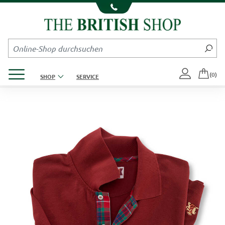
Kompletten Head der Seite überspringen
Produktmenü öffnen
(0)
SHOP
SERVICE