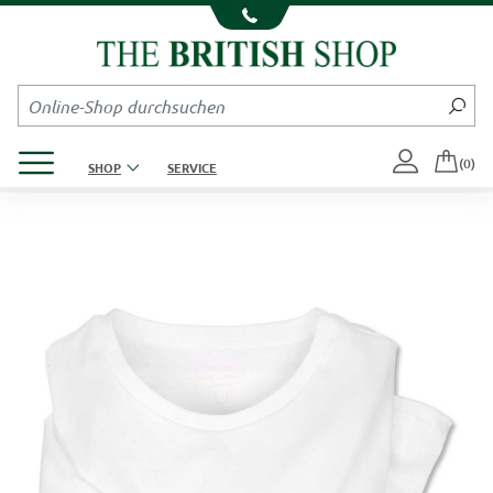
Kompletten Head der Seite überspringen
Produktmenü öffnen
(0)
SHOP
SERVICE