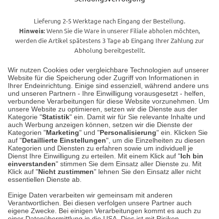
Lieferung 2-5 Werktage nach Eingang der Bestellung.
Hinweis:
Wenn Sie die Ware in unserer Filiale abholen möchten,
werden die Artikel spätestens 3 Tage ab Eingang Ihrer Zahlung zur
Abholung bereitgestellt.
Wir nutzen Cookies oder vergleichbare Technologien auf unserer
Website für die Speicherung oder Zugriff von Informationen in
Unser Geschäft in Meckenheim
Ihrer Endeinrichtung. Einige sind essenziell, während andere uns
und unseren Partnern - Ihre Einwilligung vorausgesetzt - helfen,
verbundene Verarbeitungen für diese Website vorzunehmen. Um
Auf dem Steinbüchel 6
unsere Website zu optimieren, setzen wir die Dienste aus der
53340 Meckenheim
Kategorie "
Statistik
" ein. Damit wir für Sie relevante Inhalte und
auch Werbung anzeigen können, setzen wir die Dienste der
Kategorien "
Marketing
" und "
Personalisierung
" ein. Klicken Sie
Montag bis Samstag 9:00 Uhr bis 18:00 Uhr
auf "
Detaillierte Einstellungen
", um die Einzelheiten zu diesen
Kategorien und Diensten zu erfahren sowie um individuell je
weitere Information
Dienst Ihre Einwilligung zu erteilen. Mit einem Klick auf "
Ich bin
einverstanden
" stimmen Sie dem Einsatz aller Dienste zu. Mit
Klick auf "
Nicht zustimmen
" lehnen Sie den Einsatz aller nicht
essentiellen Dienste ab.
Hier finden Sie uns im Netz
Einige Daten verarbeiten wir gemeinsam mit anderen
Verantwortlichen. Bei diesen verfolgen unsere Partner auch
eigene Zwecke. Bei einigen Verarbeitungen kommt es auch zu
einer Datenübermittlung in die USA. Dies ist mit Risiken